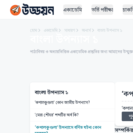
একাডেমি
ভর্তি পরীক্ষা
চাকরি
হোম
একাডেমি
সাধারণ
অনার্স
বাংলা উপন্যাস ১
বাংলা উপন্যাস ১
পাঠ্যবিষয় ও অধ্যায়ভিত্তিক একাডেমিক প্রস্তুতির জন্য আমাদের উন্মুক্
বাংলা উপন্যাস ১
‘কপ
‘কপালকুণ্ডলা’ কোন জাতীয় উপন্যাস?
‘কপালক
‘মেরা শৌহর’ শব্দটির অর্থ কি?
পূর
‘কপালকুণ্ডলা’ উপন্যাসে বর্ণিত ঘটনা কোন
সম্পর্কিত