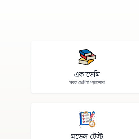
একাডেমি
সকল শ্রেণির পড়াশোনা
মডেল টেস্ট