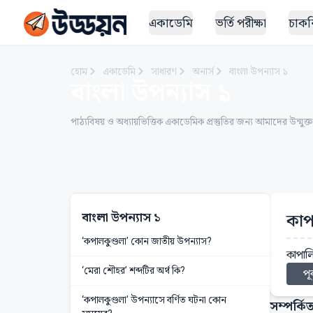
একাডেমি
ভর্তি পরীক্ষা
চাকরি
হোম
একাডেমি
সাধারণ
অনার্স
বাংলা উপন্যাস ১
বাংলা উপন্যাস ১
পাঠ্যবিষয় ও অধ্যায়ভিত্তিক একাডেমিক প্রস্তুতির জন্য আমাদের উন্মুক্
বাংলা উপন্যাস ১
কাপ
‘কপালকুণ্ডলা’ কোন জাতীয় উপন্যাস?
কাপালি
‘মেরা শৌহর’ শব্দটির অর্থ কি?
পূর
‘কপালকুণ্ডলা’ উপন্যাসে বর্ণিত ঘটনা কোন
সম্পর্কিত