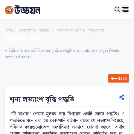
Ope
হোম
একাডেমি
সাধারণ
নবম-দশম শ্রেণি
মূলধন ব্যয়
মূলধন ব্যয়
পাঠ্যবিষয় ও অধ্যায়ভিত্তিক একাডেমিক প্রস্তুতির জন্য আমাদের উন্মুক্ত শিক্ষায়
অংশগ্রহণ করুন।
Back
শূন্য লভ্যাংশ বৃদ্ধি পদ্ধতি
এটি সাধারণ শেয়ার মূলধন ব্যয় নির্ণয়ের একটি সহজ পদ্ধতি। এ
পদ্ধতিতে মনে করা হয় কোম্পানি বর্তমান বছরে যে লভ্যাংশ দিয়েছে,
ভবিষ্যৎ বছরগুলোতেও সমপরিমাণ লভ্যাংশ ঘোষণা করবে। অর্থাৎ
শেয়ার মালিকদের প্রত্যাশিত লভ্যাংশের কোনো পরিবর্তন হবে না।