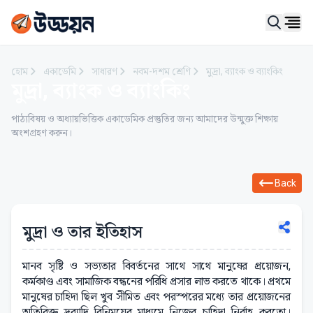
Ope
হোম
একাডেমি
সাধারণ
নবম-দশম শ্রেণি
মুদ্রা, ব্যাংক ও ব্যাংকিং
মুদ্রা, ব্যাংক ও ব্যাংকিং
পাঠ্যবিষয় ও অধ্যায়ভিত্তিক একাডেমিক প্রস্তুতির জন্য আমাদের উন্মুক্ত শিক্ষায়
অংশগ্রহণ করুন।
Back
মুদ্রা ও তার ইতিহাস
মানব সৃষ্টি ও সভ্যতার বিবর্তনের সাথে সাথে মানুষের প্রয়োজন,
কর্মকাণ্ড এবং সামাজিক বন্ধনের পরিধি প্রসার লাভ করতে থাকে। প্রথমে
মানুষের চাহিদা ছিল খুব সীমিত এবং পরস্পরের মধ্যে তার প্রয়োজনের
অতিরিক্ত দ্রব্যাদি বিনিময়ের মাধ্যমে নিজের চাহিদা নির্বাহ করতো।