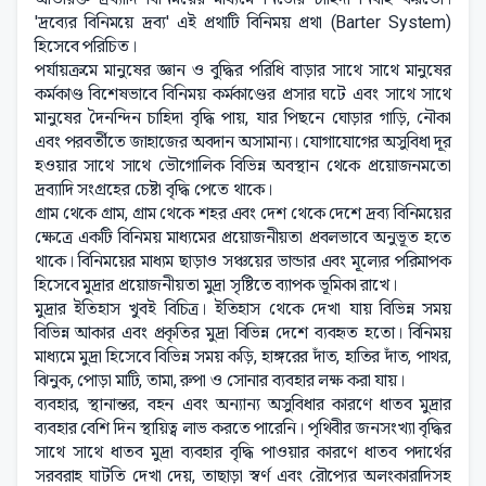
'দ্রব্যের বিনিময়ে দ্রব্য' এই প্রথাটি বিনিময় প্রথা (Barter System)
হিসেবে পরিচিত।
পর্যায়ক্রমে মানুষের জ্ঞান ও বুদ্ধির পরিধি বাড়ার সাথে সাথে মানুষের
কর্মকাণ্ড বিশেষভাবে বিনিময় কর্মকাণ্ডের প্রসার ঘটে এবং সাথে সাথে
মানুষের দৈনন্দিন চাহিদা বৃদ্ধি পায়, যার পিছনে ঘোড়ার গাড়ি, নৌকা
এবং পরবর্তীতে জাহাজের অবদান অসামান্য। যোগাযোগের অসুবিধা দূর
হওয়ার সাথে সাথে ভৌগোলিক বিভিন্ন অবস্থান থেকে প্রয়োজনমতো
দ্রব্যাদি সংগ্রহের চেষ্টা বৃদ্ধি পেতে থাকে।
গ্রাম থেকে গ্রাম, গ্রাম থেকে শহর এবং দেশ থেকে দেশে দ্রব্য বিনিময়ের
ক্ষেত্রে একটি বিনিময় মাধ্যমের প্রয়োজনীয়তা প্রবলভাবে অনুভূত হতে
থাকে। বিনিময়ের মাধ্যম ছাড়াও সঞ্চয়ের ভান্ডার এবং মূল্যের পরিমাপক
হিসেবে মুদ্রার প্রয়োজনীয়তা মুদ্রা সৃষ্টিতে ব্যাপক ভূমিকা রাখে।
মুদ্রার ইতিহাস খুবই বিচিত্র। ইতিহাস থেকে দেখা যায় বিভিন্ন সময়
বিভিন্ন আকার এবং প্রকৃতির মুদ্রা বিভিন্ন দেশে ব্যবহৃত হতো। বিনিময়
মাধ্যমে মুদ্রা হিসেবে বিভিন্ন সময় কড়ি, হাঙ্গরের দাঁত, হাতির দাঁত, পাথর,
ঝিনুক, পোড়া মাটি, তামা, রুপা ও সোনার ব্যবহার লক্ষ করা যায়।
ব্যবহার, স্থানান্তর, বহন এবং অন্যান্য অসুবিধার কারণে ধাতব মুদ্রার
ব্যবহার বেশি দিন স্থায়িত্ব লাভ করতে পারেনি। পৃথিবীর জনসংখ্যা বৃদ্ধির
সাথে সাথে ধাতব মুদ্রা ব্যবহার বৃদ্ধি পাওয়ার কারণে ধাতব পদার্থের
সরবরাহ ঘাটতি দেখা দেয়, তাছাড়া স্বর্ণ এবং রৌপ্যের অলংকারাদিসহ