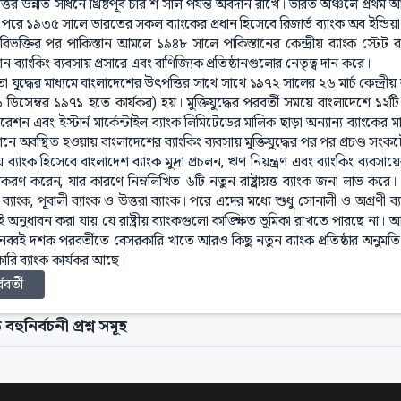
ত্তর উন্নতি সাধনে খ্রিষ্টপূর্ব চার শ সাল পর্যন্ত অবদান রাখে। ভারত অঞ্চলে প্রথম আধ
পরে ১৯৩৫ সালে ভারতের সকল ব্যাংকের প্রধান হিসেবে রিজার্ভ ব্যাংক অব ইন্ডিয়া 
িভক্তির পর পাকিস্তান আমলে ১৯৪৮ সালে পাকিস্তানের কেন্দ্রীয় ব্যাংক স্টেট ব্যা
তান ব্যাংকিং ব্যবসায় প্রসারে এবং বাণিজ্যিক প্রতিষ্ঠানগুলোর নেতৃত্ব দান করে।
নতা যুদ্ধের মাধ্যমে বাংলাদেশের উৎপত্তির সাথে সাথে ১৯৭২ সালের ২৬ মার্চ কেন্দ্রীয় 
 ডিসেম্বর ১৯৭১ হতে কার্যকর) হয়। মুক্তিযুদ্ধের পরবর্তী সময়ে বাংলাদেশে ১২টি ব্
শন এবং ইস্টার্ন মার্কেন্টাইল ব্যাংক লিমিটেডের মালিক ছাড়া অন্যান্য ব্যাংক
তানে অবস্থিত হওয়ায় বাংলাদেশের ব্যাংকিং ব্যবসায় মুক্তিযুদ্ধের পর পর প্রচণ্ড স
রীয় ব্যাংক হিসেবে বাংলাদেশ ব্যাংক মুদ্রা প্রচলন, ঋণ নিয়ন্ত্রণ এবং ব্যাংকিং ব্
রণ করেন, যার কারণে নিম্নলিখিত ৬টি নতুন রাষ্ট্রায়ত্ত ব্যাংক জনা লাভ করে। 
 ব্যাংক, পূবালী ব্যাংক ও উত্তরা ব্যাংক। পরে এদের মধ্যে শুধু সোনালী ও অগ্রণী 
অনুধাবন করা যায় যে রাষ্ট্রীয় ব্যাংকগুলো কাঙ্ক্ষিত ভূমিকা রাখতে পারছে না। 
নব্বই দশক পরবর্তীতে বেসরকারি খাতে আরও কিছু নতুন ব্যাংক প্রতিষ্ঠার অনুমত
ারি ব্যাংক কার্যকর আছে।
্ববর্তী
 বহুনির্বচনী প্রশ্ন সমূহ