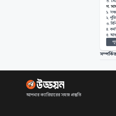
৩. বৈ
গ. সাম
১. সঞ্
২. পুঁ
৩. বিন
৪. কর্
৫. আন্
পূর
সম্পর্কিত
আপনার ক্যারিয়ারের সহজ প্রস্তুতি