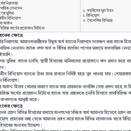
থের নিরাপত্তা
যবসায়িক লেনদেন
১. তহবিলের মূল উৎস
ের সুবিধা
২. বিনিয়োগ
ঁকিহীন বিনিয়োগ
৩. বৈদেশিক বিনিময়
বা অর্জন
িরিক্ত অর্থের প্রয়োজন মিটানো
াহকের ক্ষেত্রে
থের নিরাপত্তা: আমানতকারীদের উদ্বৃত্ত অর্থ ব্যাংকে নিরাপদে সংরক্ষণ করা ব্যাংক হি
বসায়িক লেনদেন ব্যাংক নগদ অর্থ ও বিভিন্ন ব্যাংকিং পণ্যের মাধ্যমে ব্যবসায়িক লেন
ইত্যাদি।
ের সুবিধা: ব্যাংক চলতি, স্থায়ী হিসাবের মালিকদের প্রয়োজনে ঋণ প্রদান করে থ
জন।
কিহীন বিনিয়োগ ব্যাংকে টাকা জমা রাখলে নির্দিষ্ট হারে সুদ পাওয়া যায়। শেয়ার
ীন বিনিয়োগ।
া অর্জন: হিসাব খোলার কারণে ব্যাংক তার গ্রাহককে নানাবিধ সেবা প্রদান করে, যা
রিক্ত অর্থের প্রয়োজন মিটানো ব্যাংক তার গ্রাহককে চলতি হিসাবে জমাতিরিক্ত অর
জনগণকে আকৃষ্ট করে।
াংকের ক্ষেত্রে
নত গ্রহণ: বিভিন্ন হিসাবের মাধ্যমে জনগণের সঞ্চিত অর্থ আমানত হিসেবে গ্রহণ 
নিয়োগ: গ্রাহকের কাছ থেকে আমানত গ্রহণ করে ব্যাংক বিভিন্ন লাভজনক খাতে বি
 হিসাবের অন্যতম উদ্দেশ্য।