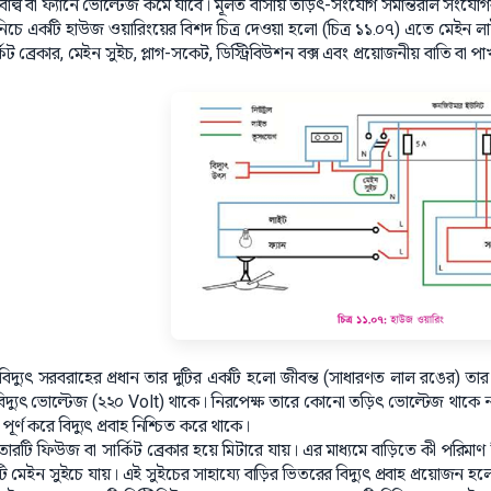
ষ্ট বাল্ব বা ফ্যানে ভোল্টেজ কমে যাবে। মূলত বাসায় তড়িৎ-সংযোগ সমান্তরাল সংযোগব
নিচে একটি হাউজ ওয়ারিংয়ের বিশদ চিত্র দেওয়া হলো (চিত্র ১১.০৭) এতে মেইন
্কিট ব্রেকার, মেইন সুইচ, প্লাগ-সকেট, ডিস্ট্রিবিউশন বক্স এবং প্রয়োজনীয় বাতি 
 বিদ্যুৎ সরবরাহের প্রধান তার দুটির একটি হলো জীবন্ত (সাধারণত লাল রঙের) তা
বিদ্যুৎ ভোল্টেজ (২২০ Volt) থাকে। নিরপেক্ষ তারে কোনো তড়িৎ ভোল্টেজ থাকে 
 পূর্ণ করে বিদ্যুৎ প্রবাহ নিশ্চিত করে থাকে।
ারটি ফিউজ বা সার্কিট ব্রেকার হয়ে মিটারে যায়। এর মাধ্যমে বাড়িতে কী পরিমাণ বি
টি মেইন সুইচে যায়। এই সুইচের সাহায্যে বাড়ির ভিতরের বিদ্যুৎ প্রবাহ প্রয়োজন হল