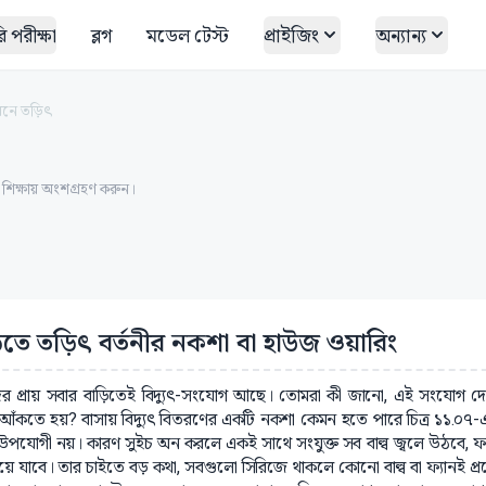
 পরীক্ষা
ব্লগ
মডেল টেস্ট
প্রাইজিং
অন্যান্য
ীবনে তড়িৎ
ত শিক্ষায় অংশগ্রহণ করুন।
িতে তড়িৎ বর্তনীর নকশা বা হাউজ ওয়ারিং
র প্রায় সবার বাড়িতেই বিদ্যুৎ-সংযোগ আছে। তোমরা কী জানো, এই সংযোগ দেওয়
আঁকতে হয়? বাসায় বিদ্যুৎ বিতরণের একটি নকশা কেমন হতে পারে চিত্র ১১.০৭
ী উপযোগী নয়। কারণ সুইচ অন করলে একই সাথে সংযুক্ত সব বাল্ব জ্বলে উঠবে
ে যাবে। তার চাইতে বড় কথা, সবগুলো সিরিজে থাকলে কোনো বাল্ব বা ফ্যানই প্