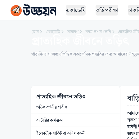
একাডেমি
ভর্তি পরীক্ষা
চাকরি
হোম
একাডেমি
সাধারণ
নবম-দশম শ্রেণি
প্রাত্যহিক জ
প্রাত্যহিক জীবনে তড়িৎ
পাঠ্যবিষয় ও অধ্যায়ভিত্তিক একাডেমিক প্রস্তুতির জন্য আমাদের উন্মুক্
প্রাত্যহিক জীবনে তড়িৎ
বাড়
তড়িৎ বর্তনীর প্রতীক
আমাদে
নকশা 
ব্যাটারির কার্যক্রম
বর্তন
ইলেকট্রিক সার্কিট বা তড়িৎ বর্তনী
অফ হয়