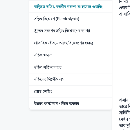
নির্দি
বাড়িতে তড়িৎ বর্তনীর নকশা বা হাউজ ওয়ারিং
এবার 
বা সার
তড়িৎ বিশ্লেষণ (Electrolysis)
তুঁতের দ্রবণের তড়িৎ বিশ্লেষণের ব্যাখ্যা
প্রাত্যহিক জীবনে তড়িৎ বিশ্লেষণের গুরুত্ব
তড়িৎ ক্ষমতা
তড়িৎ শক্তি ব্যবহার
তড়িতের সিস্টেম লস
লোড শেডিং
বাসায়
উন্নয়ন কার্যক্রমে শক্তির ব্যবহার
তারে 
সার্কিট
মেইন ত
তার দু