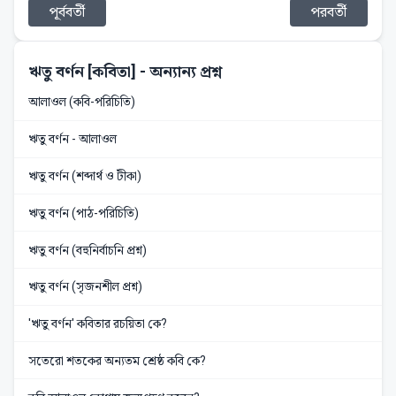
পূর্ববর্তী
পরবর্তী
ঋতু বর্ণন [কবিতা]
- অন্যান্য প্রশ্ন
আলাওল (কবি-পরিচিতি)
ঋতু বর্ণন - আলাওল
ঋতু বর্ণন (শব্দার্থ ও টীকা)
ঋতু বর্ণন (পাঠ-পরিচিতি)
ঋতু বর্ণন (বহুনির্বাচনি প্রশ্ন)
ঋতু বর্ণন (সৃজনশীল প্রশ্ন)
'ঋতু বর্ণন' কবিতার রচয়িতা কে?
সতেরো শতকের অন্যতম শ্রেষ্ঠ কবি কে?