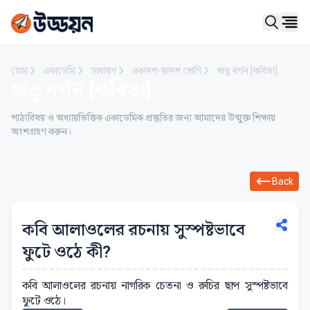
Ope
হোম
একাডেমি
সাধারণ
একাদশ-দ্বাদশ শ্রেণি
ঋতু বর্ণন [কবিতা]
ঋতু বর্ণন [কবিতা]
পাঠ্যবিষয় ও অধ্যায়ভিত্তিক একাডেমিক প্রস্তুতির জন্য আমাদের উন্মুক্ত শিক্ষায়
অংশগ্রহণ করুন।
Back
কবি আলাওলের রচনায় সুস্পষ্টভাবে
ফুটে ওঠে কী?
কবি আলাওলের রচনায় নাগরিক চেতনা ও রুচির ছাপ সুস্পষ্টভাবে
ফুটে ওঠে।