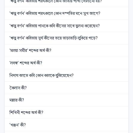
'ঋতু বর্ণন' কবিতায় শরৎকালে কোন জাতীয় পাখা দোলানো হয়?
'ঋতু বর্ণন' কবিতায় শরৎকালে কোন দম্পতির মনে সুখ জাগে?
'ঋতু বর্ণন' কবিতায় পানকে কবি কীসের সাথে তুলনা করেছেন?
'ঋতু বর্ণন' কবিতায় সূর্য কীসের ভয়ে তাড়াতাড়ি লুকিয়ে পড়ে?
'মলয়া সমীর' শব্দের অর্থ কী?
'লবঙ্গ' শব্দের অর্থ কী?
নিদাঘ বলতে কবি কোন কালকে বুঝিয়েছেন?
কৈলাস কী?
মল্লার কী?
শিখিনী শব্দের অর্থ কী?
'খঞ্জন' কী?