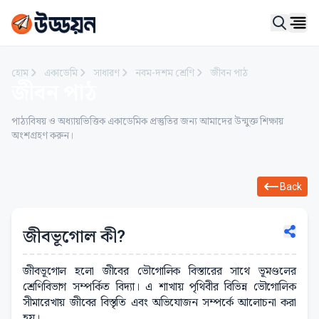
Ope
হোম
একাডেমি
সাধারণ
নবম-দশম শ্রেণি
জীবন পাঠ
জীবন পাঠ
পাঠ্যবিষয় ও অধ্যায়ভিত্তিক একাডেমিক প্রস্তুতির জন্য আমাদের উন্মুক্ত শিক্ষায়
অংশগ্রহণ করুন।
Back
জীবভূগোল কী?
জীবভূগোল হলো জীবের ভৌগোলিক বিস্তারের সাথে ভূমণ্ডলের
শ্রেণিবিভাগ সম্পর্কিত বিদ্যা। এ শাখায় পৃথিবীর বিভিন্ন ভৌগোলিক
সীমারেখায় জীবের বিস্তৃতি এবং অভিযোজন সম্পর্কে আলোচনা করা
হয়।