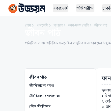
একাডেমি
ভর্তি পরীক্ষা
চাকরি
হোম
একাডেমি
সাধারণ
নবম-দশম শ্রেণি
জীবন পাঠ
জীবন পাঠ
পাঠ্যবিষয় ও অধ্যায়ভিত্তিক একাডেমিক প্রস্তুতির জন্য আমাদের উন্মুক্
জীবন পাঠ
ফান
জীববিজ্ঞানের ধারণা
ফানজা
১. ইস্ট
জীববিজ্ঞানের শাখাগুলো
২. পেন
ভৌত জীববিজ্ঞান
৩. মা