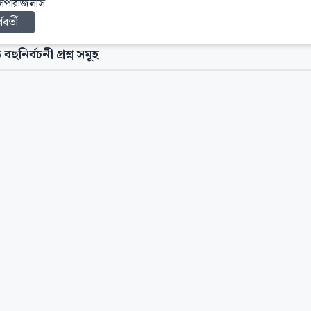
যাসপারজিলাস।
্ববর্তী
 বহুনির্বচনী প্রশ্ন সমূহ