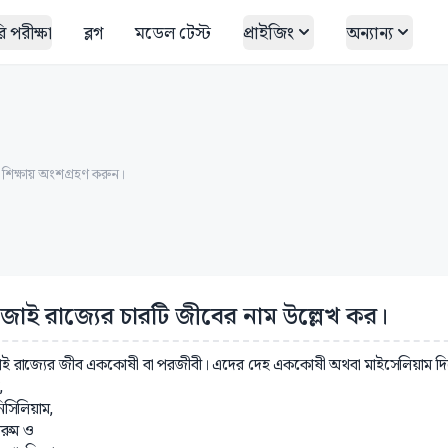
 পরীক্ষা
ব্লগ
মডেল টেস্ট
প্রাইজিং
অন্যান্য
ত শিক্ষায় অংশগ্রহণ করুন।
জাই রাজ্যের চারটি জীবের নাম উল্লেখ কর।
ই রাজ্যের জীব এককোষী বা পরজীবী। এদের দেহ এককোষী অথবা মাইসেলিয়াম দিয়
,
িসিলিয়াম,
শরুম ও