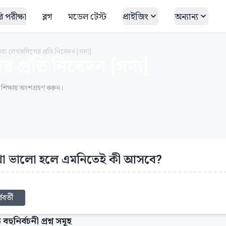
 পরীক্ষা
ব্লগ
মডেল টেস্ট
প্রাইজিং
অন্যান্য
 নব্য লেখকদিগের প্রতি নিবেদন [গদ্য]
র প্রতি নিবেদন [গদ্য]
ত শিক্ষায় অংশগ্রহণ করুন।
া ভালো হলে এমনিতেই কী আসবে?
্ববর্তী
 বহুনির্বচনী প্রশ্ন সমূহ