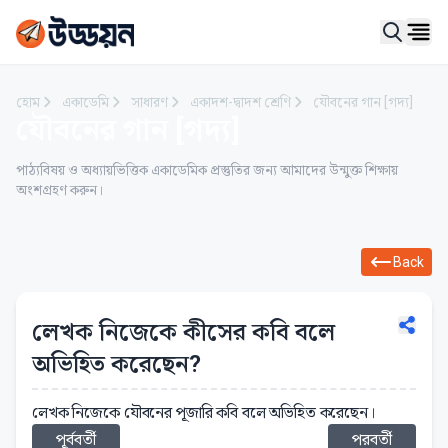
Ope
হোম
একাডেমি
সাধারণ
একাদশ-দ্বাদশ শ্রেণি
যৌবনের গান [গদ্য]
যৌবনের গান [গদ্য]
পাঠ্যবিষয় ও অধ্যায়ভিত্তিক একাডেমিক প্রস্তুতির জন্য আমাদের উন্মুক্ত শিক্ষায়
অংশগ্রহণ করুন।
Back
লেখক নিজেকে কীসের কবি বলে
অভিহিত করেছেন?
লেখক নিজেকে যৌবনের পূজারি কবি বলে অভিহিত করেছেন।
পূর্ববর্তী
পরবর্তী