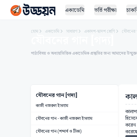
একাডেমি
ভর্তি পরীক্ষা
চাকরি
হোম
একাডেমি
সাধারণ
একাদশ-দ্বাদশ শ্রেণি
যৌবনের গ
যৌবনের গান [গদ্য]
পাঠ্যবিষয় ও অধ্যায়ভিত্তিক একাডেমিক প্রস্তুতির জন্য আমাদের উন্মুক্
যৌবনের গান [গদ্য]
কাল
কাজী নজরুল ইসলাম
কালাপ
হিসেবে
যৌবনের গান - কাজী নজরুল ইসলাম
করেন।
যৌবনের গান (শব্দার্থ ও টীকা)
করেছে