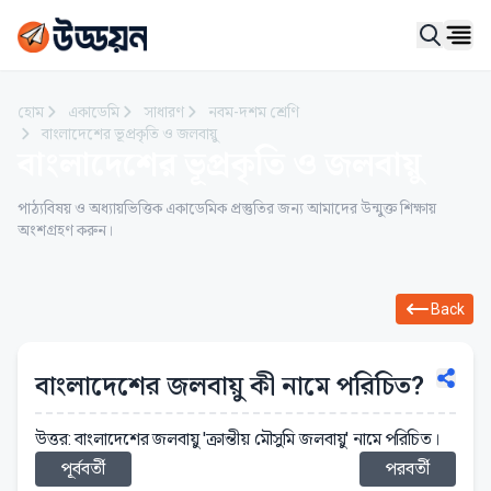
Ope
হোম
একাডেমি
সাধারণ
নবম-দশম শ্রেণি
বাংলাদেশের ভূপ্রকৃতি ও জলবায়ু
বাংলাদেশের ভূপ্রকৃতি ও জলবায়ু
পাঠ্যবিষয় ও অধ্যায়ভিত্তিক একাডেমিক প্রস্তুতির জন্য আমাদের উন্মুক্ত শিক্ষায়
অংশগ্রহণ করুন।
Back
বাংলাদেশের জলবায়ু কী নামে পরিচিত?
উত্তর: বাংলাদেশের জলবায়ু 'ক্রান্তীয় মৌসুমি জলবায়ু' নামে পরিচিত।
পূর্ববর্তী
পরবর্তী