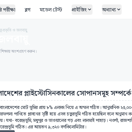
 পরীক্ষা
ব্লগ
মডেল টেস্ট
প্রাইজিং
অন্যান্য
ূপ্রকৃতি ও জলবায়ু
জলবায়ু
ত শিক্ষায় অংশগ্রহণ করুন।
লাদেশের প্লাইস্টোসিনকালের সোপানসমূহ সম্পর্কে
: বাংলাদেশের মোট ভূমির প্রায় ৮% এলাকা নিয়ে এ অম্মল গঠিত। আনুমানিক ২৫,০০
বরফগলা পানিতে প্লাবনের সৃষ্টি হয়ে এসব চতুরভূমি গঠিত হয়েছিল বলে অনুমান 
য়। যথা- বরেন্দ্রভূমি, মধুপুর ও ভাওয়ালের গড় এবং লালমাই পাহাড়। নওগাঁ, রাজশ
বরেন্দ্রভূমি গঠিত। এর আয়তন ৯,৩২০ বর্গকিলোমিটার।