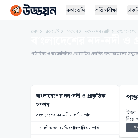
একাডেমি
ভর্তি পরীক্ষা
চাকরি
হোম
একাডেমি
সাধারণ
নবম-দশম শ্রেণি
বাংলাদেশের 
বাংলাদেশের নদ-নদী ও প্
পাঠ্যবিষয় ও অধ্যায়ভিত্তিক একাডেমিক প্রস্তুতির জন্য আমাদের উন্মুক্
বাংলাদেশের নদ-নদী ও প্রাকৃতিক
পশু
সম্পদ
উত্তর:
বাংলাদেশের নদ-নদী ও পানিসম্পদ
দিয়ে অ
পূর
নদ-নদী ও জনবসতির পারস্পরিক সম্পর্ক