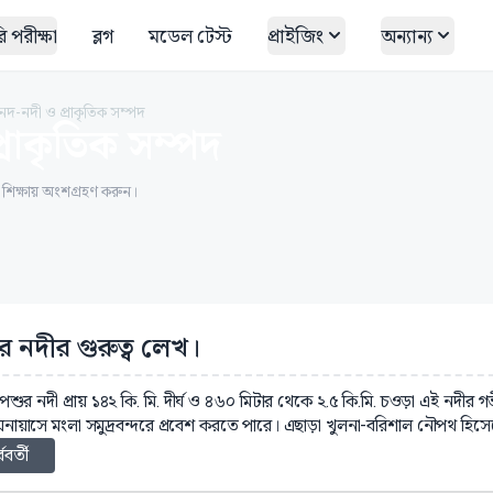
 পরীক্ষা
ব্লগ
মডেল টেস্ট
প্রাইজিং
অন্যান্য
নদ-নদী ও প্রাকৃতিক সম্পদ
রাকৃতিক সম্পদ
ত শিক্ষায় অংশগ্রহণ করুন।
র নদীর গুরুত্ব লেখ।
 পশুর নদী প্রায় ১৪২ কি. মি. দীর্ঘ ও ৪৬০ মিটার থেকে ২.৫ কি.মি. চওড়া এই নদীর
নায়াসে মংলা সমুদ্রবন্দরে প্রবেশ করতে পারে। এছাড়া খুলনা-বরিশাল নৌপথ হিসেবে 
্ববর্তী