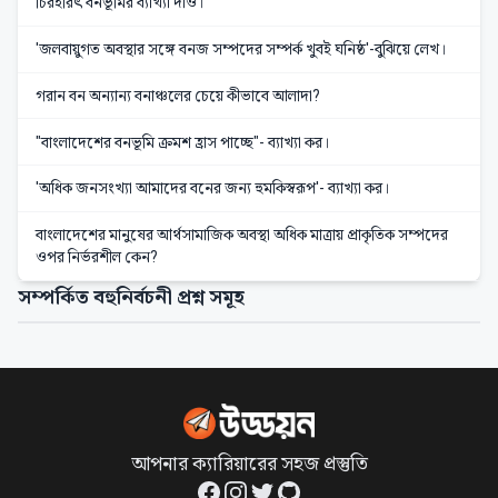
চিরহরিৎ বনভূমির ব্যাখ্যা দাও।
'জলবায়ুগত অবস্থার সঙ্গে বনজ সম্পদের সম্পর্ক খুবই ঘনিষ্ঠ'-বুঝিয়ে লেখ।
গরান বন অন্যান্য বনাঞ্চলের চেয়ে কীভাবে আলাদা?
"বাংলাদেশের বনভূমি ক্রমশ হ্রাস পাচ্ছে"- ব্যাখ্যা কর।
'অধিক জনসংখ্যা আমাদের বনের জন্য হুমকিস্বরূপ'- ব্যাখ্যা কর।
বাংলাদেশের মানুষের আর্থসামাজিক অবস্থা অধিক মাত্রায় প্রাকৃতিক সম্পদের
ওপর নির্ভরশীল কেন?
সম্পর্কিত বহুনির্বচনী প্রশ্ন সমূহ
আপনার ক্যারিয়ারের সহজ প্রস্তুতি
Facebook
Instagram
Twitter
GitHub