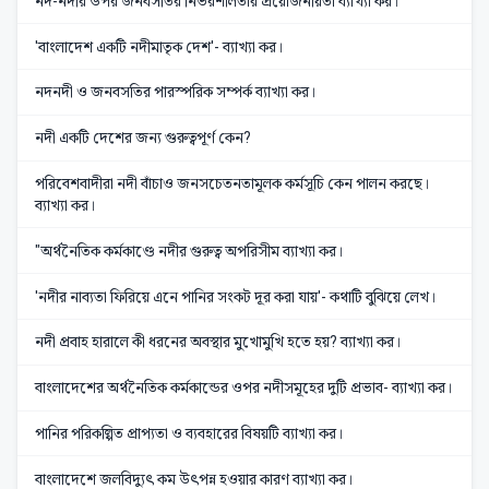
নদ-নদীর উপর জনবসতির নির্ভরশীলতার প্রয়োজনীয়তা ব্যাখ্যা কর।
'বাংলাদেশ একটি নদীমাতৃক দেশ'- ব্যাখ্যা কর।
নদনদী ও জনবসতির পারস্পরিক সম্পর্ক ব্যাখ্যা কর।
নদী একটি দেশের জন্য গুরুত্বপূর্ণ কেন?
পরিবেশবাদীরা নদী বাঁচাও জনসচেতনতামূলক কর্মসূচি কেন পালন করছে।
ব্যাখ্যা কর।
"অর্থনৈতিক কর্মকাণ্ডে নদীর গুরুত্ব অপরিসীম ব্যাখ্যা কর।
'নদীর নাব্যতা ফিরিয়ে এনে পানির সংকট দূর করা যায়'- কথাটি বুঝিয়ে লেখ।
নদী প্রবাহ হারালে কী ধরনের অবস্থার মুখোমুখি হতে হয়? ব্যাখ্যা কর।
বাংলাদেশের অর্থনৈতিক কর্মকান্ডের ওপর নদীসমূহের দুটি প্রভাব- ব্যাখ্যা কর।
পানির পরিকল্পিত প্রাপ্যতা ও ব্যবহারের বিষয়টি ব্যাখ্যা কর।
বাংলাদেশে জলবিদ্যুৎ কম উৎপন্ন হওয়ার কারণ ব্যাখ্যা কর।