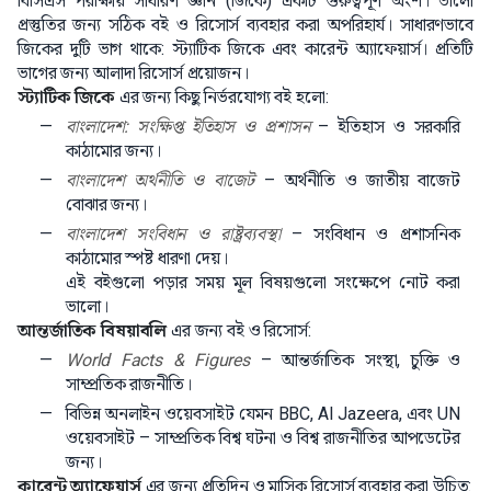
বিসিএস পরীক্ষায় সাধারণ জ্ঞান (জিকে) একটি গুরুত্বপূর্ণ অংশ। ভালো
প্রস্তুতির জন্য সঠিক বই ও রিসোর্স ব্যবহার করা অপরিহার্য। সাধারণভাবে
জিকের দুটি ভাগ থাকে: স্ট্যাটিক জিকে এবং কারেন্ট অ্যাফেয়ার্স। প্রতিটি
ভাগের জন্য আলাদা রিসোর্স প্রয়োজন।
স্ট্যাটিক জিকে
এর জন্য কিছু নির্ভরযোগ্য বই হলো:
বাংলাদেশ: সংক্ষিপ্ত ইতিহাস ও প্রশাসন
– ইতিহাস ও সরকারি
কাঠামোর জন্য।
বাংলাদেশ অর্থনীতি ও বাজেট
– অর্থনীতি ও জাতীয় বাজেট
বোঝার জন্য।
বাংলাদেশ সংবিধান ও রাষ্ট্রব্যবস্থা
– সংবিধান ও প্রশাসনিক
কাঠামোর স্পষ্ট ধারণা দেয়।
এই বইগুলো পড়ার সময় মূল বিষয়গুলো সংক্ষেপে নোট করা
ভালো।
আন্তর্জাতিক বিষয়াবলি
এর জন্য বই ও রিসোর্স:
World Facts & Figures
– আন্তর্জাতিক সংস্থা, চুক্তি ও
সাম্প্রতিক রাজনীতি।
বিভিন্ন অনলাইন ওয়েবসাইট যেমন BBC, Al Jazeera, এবং UN
ওয়েবসাইট – সাম্প্রতিক বিশ্ব ঘটনা ও বিশ্ব রাজনীতির আপডেটের
জন্য।
কারেন্ট অ্যাফেয়ার্স
এর জন্য প্রতিদিন ও মাসিক রিসোর্স ব্যবহার করা উচিত: