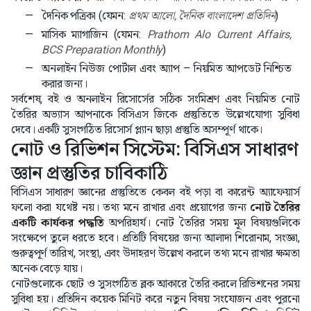
দৈনিক পত্রিকা (যেমন:
প্রথম আলো, দৈনিক বাংলাদেশ প্রতিদিন
)
মাসিক ম্যাগাজিন (যেমন:
Prathom Alo Current Affairs,
BCS Preparation Monthly
)
অনলাইন নিউজ পোর্টাল এবং অ্যাপ – নিয়মিত আপডেট নিশ্চিত
করার জন্য।
সর্বশেষ, বই ও অনলাইন রিসোর্সের সঠিক সংমিশ্রণ এবং নিয়মিত নোট
তৈরির অভ্যাস আপনাকে বিসিএস জিকে প্রস্তুতিতে উল্লেখযোগ্য সুবিধা
দেবে। একটি সুসংগঠিত রিসোর্স প্ল্যান ছাড়া প্রস্তুতি অসম্পূর্ণ থাকে।
নোট ও রিভিশন সিস্টেম: বিসিএস সাধারণ
জ্ঞান প্রস্তুতির চাবিকাঠি
বিসিএস সাধারণ জ্ঞানের প্রস্তুতিতে কেবল বই পড়া বা কারেন্ট অ্যাফেয়ার্স
ফলো করা যথেষ্ট নয়। তথ্য মনে রাখার এবং প্রয়োগের জন্য
নোট তৈরির
একটি কার্যকর পদ্ধতি
অপরিহার্য। নোট তৈরির সময় মূল বিষয়গুলিকে
সংক্ষেপে তুলে ধরতে হবে। প্রতিটি বিষয়ের জন্য আলাদা শিরোনাম, সংজ্ঞা,
গুরুত্বপূর্ণ তারিখ, সংস্থা, এবং উদাহরণ উল্লেখ করলে তথ্য মনে রাখার ক্ষমতা
অনেক বেড়ে যায়।
নোটগুলোকে ছোট ও সুসংগঠিত ব্লক আকারে তৈরি করলে রিভিশনের সময়
সুবিধা হয়। প্রতিদিন কয়েক মিনিট করে নতুন বিষয় সংযোজন এবং পুরনো