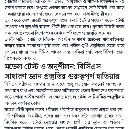
নোটগুলো রিভিউ করা দরকার। এছাড়া,
সপ্তাহিক ও মাসিক রিভিশন
নির্দিষ্ট
সময়ে করতে হবে। সপ্তাহে একবার আগের সপ্তাহের নোট রিভিউ এবং মাসে
একবার পুরো মাসের নোটগুলো দেখলে তথ্য মনে থাকা দীর্ঘস্থায়ী হয়।
ভুল থেকে শেখা একটি গুরুত্বপূর্ণ অংশ। নোট তৈরির সময় বা মডেল টেস্ট
দেওয়ার পর ভুলগুলি আলাদা শীটে লিখে রাখতে হবে। পুনরায় রিভিউ করার
সময় এই ভুলগুলো বিশেষভাবে দেখলে ভবিষ্যতে পুনরাবৃত্তি কমে যায়।
একটি সঠিক নোট ও রিভিশন সিস্টেম
সাধারণ জ্ঞানের ধারাবাহিকতা
বজায় রাখে
, মনোযোগ বৃদ্ধি করে এবং পরীক্ষা-মুখী প্রস্তুতিকে সহজ করে
তোলে। যাদের সময় সীমিত, তাদের জন্য সংক্ষিপ্ত নোট এবং রিভিশন প্ল্যান
বিশেষভাবে কার্যকর।
মডেল টেস্ট ও অনুশীলন: বিসিএস
সাধারণ জ্ঞান প্রস্তুতির গুরুত্বপূর্ণ হাতিয়ার
বিসিএস পরীক্ষার সাধারণ জ্ঞান অংশে শুধু পড়াশোনা করলেই পর্যাপ্ত নয়।
তথ্য মনে রাখা এবং সময়সীমার মধ্যে সঠিকভাবে প্রশ্নের উত্তর দেওয়ার দক্ষতা
গড়ে তোলা অতীব জরুরি। এ ক্ষেত্রে
মডেল টেস্ট ও নিয়মিত অনুশীলন
অন্যতম কার্যকর কৌশল।
মডেল টেস্ট মূলত বাস্তব পরীক্ষার পরিস্থিতি অনুকরণ করে প্রস্তুত করা হয়।
এটি পরীক্ষার সময়সীমা, প্রশ্নের ধরন এবং নম্বর বণ্টন বোঝার সুযোগ দেয়।
নিয়মিত মডেল টেস্ট দেওয়ার মাধ্যমে প্রার্থী তার দুর্বল ও শক্তিশালী
বিষয়গুলো চিহ্নিত করতে পারে। ফলে পরবর্তী প্রস্তুতিতে ফোকাস করা সহজ