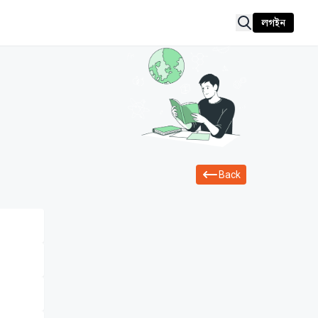
লগইন
Back