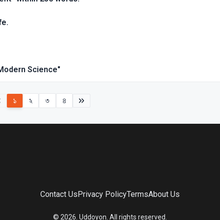
fe.
 Modern Science"
১
২
৩
৪
Contact Us
Privacy Policy
Terms
About Us
©
2026
. Uddoyon. All rights reserved.