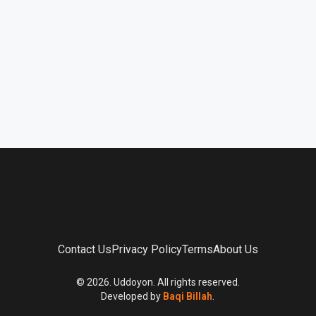
Contact Us
Privacy Policy
Terms
About Us
©
2026
. Uddoyon. All rights reserved.
Developed by
Baqi Billah
.