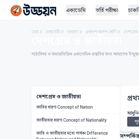
একাডেমি
ভর্তি পরীক্ষা
চাকরি
হোম
একাডেমি
সাধারণ
একাদশ-দ্বাদশ শ্রেণি
দেশপ্রেম
দেশপ্রেম ও জাতীয়তা
পাঠ্যবিষয় ও অধ্যায়ভিত্তিক একাডেমিক প্রস্তুতির জন্য আমাদের উন্মুক্
দেশপ্রেম ও জাতীয়তা
প্র
জাতির ধারণা Concept of Nation
আধুনিক
জাতীয়তার ধারণা Concept of Nationality
পূর
জাতি ও জাতীয়তার মধ্যে পার্থক্য Difference
সম্পর্কিত