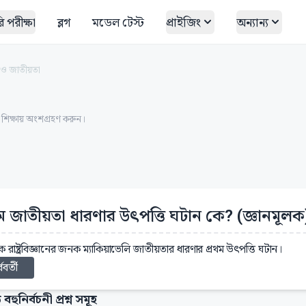
 পরীক্ষা
ব্লগ
মডেল টেস্ট
প্রাইজিং
অন্যান্য
 ও জাতীয়তা
ত শিক্ষায় অংশগ্রহণ করুন।
থম জাতীয়তা ধারণার উৎপত্তি ঘটান কে? (জ্ঞানমূলক
 রাষ্ট্রবিজ্ঞানের জনক ম্যাকিয়াভেলি জাতীয়তার ধারণার প্রথম উৎপত্তি ঘটান।
্ববর্তী
 বহুনির্বচনী প্রশ্ন সমূহ