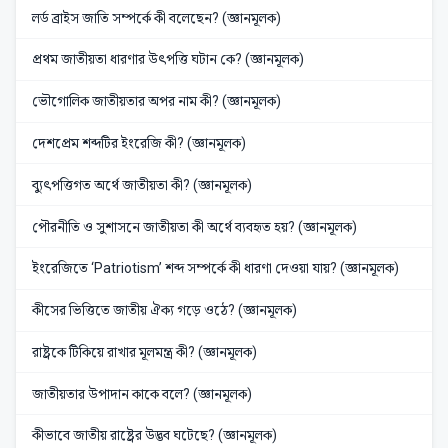
লর্ড ব্রাইস জাতি সম্পর্কে কী বলেছেন? (জ্ঞানমূলক)
প্রথম জাতীয়তা ধারণার উৎপত্তি ঘটান কে? (জ্ঞানমূলক)
ভৌগোলিক জাতীয়তার অপর নাম কী? (জ্ঞানমূলক)
দেশপ্রেম শব্দটির ইংরেজি কী? (জ্ঞানমূলক)
ব্যুৎপত্তিগত অর্থে জাতীয়তা কী? (জ্ঞানমূলক)
পৌরনীতি ও সুশাসনে জাতীয়তা কী অর্থে ব্যবহৃত হয়? (জ্ঞানমূলক)
ইংরেজিতে ‘Patriotism’ শব্দ সম্পর্কে কী ধারণা দেওয়া যায়? (জ্ঞানমূলক)
কীসের ভিত্তিতে জাতীয় ঐক্য গড়ে ওঠে? (জ্ঞানমূলক)
রাষ্ট্রকে টিকিয়ে রাখার মূলমন্ত্র কী? (জ্ঞানমূলক)
জাতীয়তার উপাদান কাকে বলে? (জ্ঞানমূলক)
কীভাবে জাতীয় রাষ্ট্রের উদ্ভব ঘটেছে? (জ্ঞানমূলক)