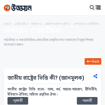
Ope
হোম
একাডেমি
সাধারণ
একাদশ-দ্বাদশ শ্রেণি
দেশপ্রেম ও জাতীয়তা
দেশপ্রেম ও জাতীয়তা
পাঠ্যবিষয় ও অধ্যায়ভিত্তিক একাডেমিক প্রস্তুতির জন্য আমাদের উন্মুক্ত শিক্ষায়
অংশগ্রহণ করুন।
Back
জাতীয় রাষ্ট্রের ভিত্তি কী? (জ্ঞানমূলক)
জাতীয় রাষ্ট্রের ভিত্তি হলো- ভাষা, ধর্ম, আচার-আচারণ, রীতিনীতি,
ইতিহাস-ঐতিহ্য, সাহিত্য প্রভৃতির ঐক্য।
পূর্ববর্তী
পরবর্তী