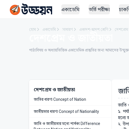
একাডেমি
ভর্তি পরীক্ষা
চাকরি
হোম
একাডেমি
সাধারণ
একাদশ-দ্বাদশ শ্রেণি
দেশপ্রেম
দেশপ্রেম ও জাতীয়তা
পাঠ্যবিষয় ও অধ্যায়ভিত্তিক একাডেমিক প্রস্তুতির জন্য আমাদের উন্মুক্
দেশপ্রেম ও জাতীয়তা
জাত
জাতির ধারণা Concept of Nation
জাতি ও
১. পর
জাতীয়তার ধারণা Concept of Nationality
হলো জ
জাতি ও জাতীয়তার মধ্যে পার্থক্য Difference
২. উপা