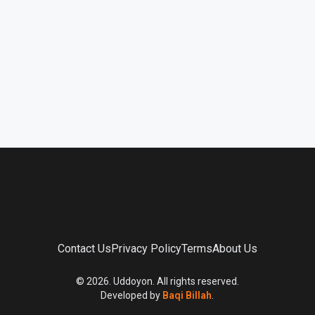
Contact Us
Privacy Policy
Terms
About Us
©
2026
. Uddoyon. All rights reserved.
Developed by
Baqi Billah
.