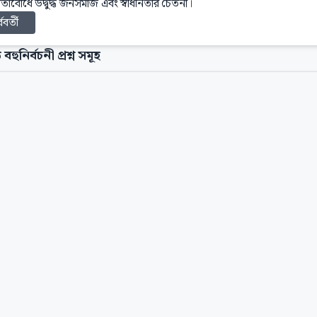
তাবোধে উদ্বুদ্ধ জনসমাজ এবং স্বাধীনতার চেতনা।
্ববর্তী
 বহুনির্বচনী প্রশ্ন সমূহ