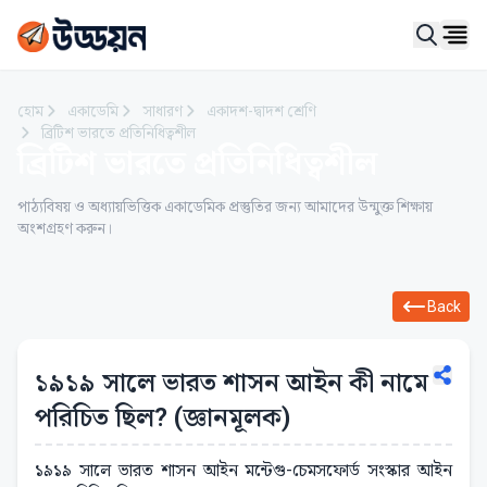
Ope
হোম
একাডেমি
সাধারণ
একাদশ-দ্বাদশ শ্রেণি
ব্রিটিশ ভারতে প্রতিনিধিত্বশীল
ব্রিটিশ ভারতে প্রতিনিধিত্বশীল
পাঠ্যবিষয় ও অধ্যায়ভিত্তিক একাডেমিক প্রস্তুতির জন্য আমাদের উন্মুক্ত শিক্ষায়
অংশগ্রহণ করুন।
Back
১৯১৯ সালে ভারত শাসন আইন কী নামে
পরিচিত ছিল? (জ্ঞানমূলক)
১৯১৯ সালে ভারত শাসন আইন মন্টেগু-চেমসফোর্ড সংস্কার আইন