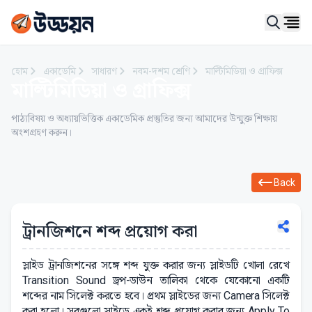
Ope
হোম
একাডেমি
সাধারণ
নবম-দশম শ্রেণি
মাল্টিমিডিয়া ও গ্রাফিক্স
মাল্টিমিডিয়া ও গ্রাফিক্স
পাঠ্যবিষয় ও অধ্যায়ভিত্তিক একাডেমিক প্রস্তুতির জন্য আমাদের উন্মুক্ত শিক্ষায়
অংশগ্রহণ করুন।
Back
ট্রানজিশনে শব্দ প্রয়োগ করা
স্লাইড ট্রানজিশনের সঙ্গে শব্দ যুক্ত করার জন্য স্লাইডটি খোলা রেখে
Transition Sound ড্রপ-ডাউন তালিকা থেকে যেকোনো একটি
শব্দের নাম সিলেক্ট করতে হবে। প্রথম স্লাইডের জন্য Camera সিলেক্ট
করা হলো। সবগুলো স্লাইডে একই শব্দ প্রয়োগ করার জন্য Apply To