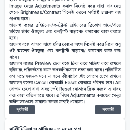
Image মেনুর Adjustments কমান্ড সিলেক্ট করে প্রাপ্ত সাব-মেনু
থেকে Brightness/Contrast সিলেক্ট করলে সংশ্লিষ্ট ডায়ালগ বক্স
পাওয়া যাবে।
ডায়লগ বক্সের ব্রাইটনেস/কনট্রাস্ট স্লাইডারের ত্রিকোণ ডানে/বাঁয়ে
সরিয়ে ছবির ঔজ্জ্বল্য এবং কনট্রাস্ট বাড়ানো/ কমানোর কাজ করতে
হবে।
ডায়লগ বক্সে আসার আগে ছবির কোনো অংশ সিলেক্ট করে নিলে শুধু
ওই অংশের ঔজ্জ্বল্য এবং কনট্রাস্ট বাড়ানো/ কমানোর কাজ করা
যাবে।
ডায়ালগ বক্সের Preview চেক বক্সে ক্লিক করে সক্রিয় করে রাখলে
ছবির রং পরিবর্তনের কাজ তাৎক্ষণিকভাবে লক্ষ্য করা যাবে। পরিবর্তিত
রূপ সন্তোষজনক মনে না হলে কীবোর্ডের Alt বোতাম চেপে রাখলে
ডায়ালগ বক্সের Cancel বোতামটি Reset বোতামে পরিণত হবে। Alt
বোতাম চেপে রাখা অবস্থাতেই Reset বোতামে ক্লিক করলে এ-যাবৎ
করা কাজ বাতিল হয়ে যাবে। এ নিয়ম Adjustments কমান্ডের মেনুর
অধীন সবগুলো ডায়ালগ বক্সের জন্যই প্রযোজ্য।
পূর্ববর্তী
পরবর্তী
মাল্টিমিডিয়া ও গ্রাফিক্স
- অন্যান্য প্রশ্ন