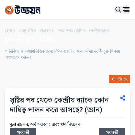
Ope
হোম
একাডেমি
সাধারণ
নবম-দশম শ্রেণি
কেন্দ্রীয় ব্যাংক
কেন্দ্রীয় ব্যাংক
পাঠ্যবিষয় ও অধ্যায়ভিত্তিক একাডেমিক প্রস্তুতির জন্য আমাদের উন্মুক্ত শিক্ষায়
অংশগ্রহণ করুন।
Back
সৃষ্টির পর থেকে কেন্দ্রীয় ব্যাংক কোন
দায়িত্ব পালন করে আসছে? (জ্ঞান)
মুদ্রা প্রচলন, অর্থ সরবরাহ এবং ঋণ নিয়ন্ত্রণ।
পূর্ববর্তী
পরবর্তী