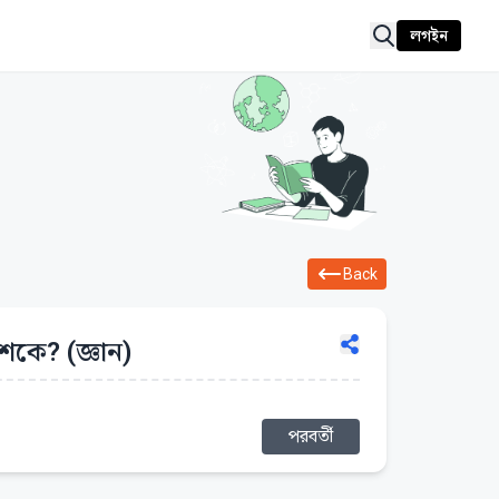
লগইন
Back
শকে? (জ্ঞান)
পরবর্তী