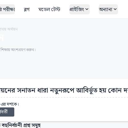
 পরীক্ষা
ব্লগ
মডেল টেস্ট
প্রাইজিং
অন্যান্য
বসায় অর্থায়ন
়ন
ত শিক্ষায় অংশগ্রহণ করুন।
থায়নের সনাতন ধারা নতুনরূপে আবির্ভূত হয় কোন দ
-এর দশকে।
্ববর্তী
 বহুনির্বচনী প্রশ্ন সমূহ