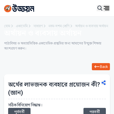
Ope
হোম
একাডেমি
সাধারণ
নবম-দশম শ্রেণি
অর্থায়ন ও ব্যবসায় অর্থায়ন
অর্থায়ন ও ব্যবসায় অর্থায়ন
পাঠ্যবিষয় ও অধ্যায়ভিত্তিক একাডেমিক প্রস্তুতির জন্য আমাদের উন্মুক্ত শিক্ষায়
অংশগ্রহণ করুন।
Back
অর্থের লাভজনক ব্যবহারে প্রয়োজন কী?
(জ্ঞান)
সঠিক বিনিয়োগ সিদ্ধান্ত।
পূর্ববর্তী
পরবর্তী