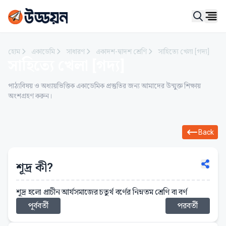
Ope
হোম
একাডেমি
সাধারণ
একাদশ-দ্বাদশ শ্রেণি
সাহিত্যে খেলা [গদ্য]
সাহিত্যে খেলা [গদ্য]
পাঠ্যবিষয় ও অধ্যায়ভিত্তিক একাডেমিক প্রস্তুতির জন্য আমাদের উন্মুক্ত শিক্ষায়
অংশগ্রহণ করুন।
Back
শূদ্র কী?
শূদ্র হলো প্রাচীন আর্যসমাজের চতুর্থ বর্ণের নিম্নতম শ্রেণি বা বর্ণ
পূর্ববর্তী
পরবর্তী