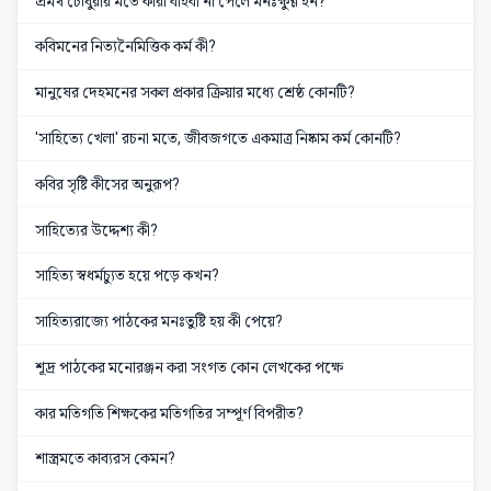
প্রমথ চৌধুরীর মতে কারা বাহবা না পেলে মনঃক্ষুণ্ণ হন?
কবিমনের নিত্যনৈমিত্তিক কর্ম কী?
মানুষের দেহমনের সকল প্রকার ক্রিয়ার মধ্যে শ্রেষ্ঠ কোনটি?
'সাহিত্যে খেলা' রচনা মতে, জীবজগতে একমাত্র নিষ্কাম কর্ম কোনটি?
কবির সৃষ্টি কীসের অনুরূপ?
সাহিত্যের উদ্দেশ্য কী?
সাহিত্য স্বধর্মচ্যুত হয়ে পড়ে কখন?
সাহিত্যরাজ্যে পাঠকের মনঃতুষ্টি হয় কী পেয়ে?
শূদ্র পাঠকের মনোরঞ্জন করা সংগত কোন লেখকের পক্ষে
কার মতিগতি শিক্ষকের মতিগতির সম্পূর্ণ বিপরীত?
শাস্ত্রমতে কাব্যরস কেমন?