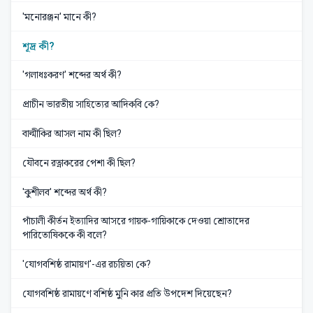
'মনোরঞ্জন' মানে কী?
শূদ্র কী?
'গলাধঃকরণ' শব্দের অর্থ কী?
প্রাচীন ভারতীয় সাহিত্যের আদিকবি কে?
বাল্মীকির আসল নাম কী ছিল?
যৌবনে রত্নাকরের পেশা কী ছিল?
'কুশীলব' শব্দের অর্থ কী?
পাঁচালী কীর্তন ইত্যাদির আসরে গায়ক-গায়িকাকে দেওয়া শ্রোতাদের
পারিতোষিককে কী বলে?
'যোগবশিষ্ঠ রামায়ণ'-এর রচয়িতা কে?
যোগবশিষ্ঠ রামায়ণে বশিষ্ঠ মুনি কার প্রতি উপদেশ দিয়েছেন?