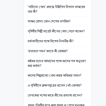
'সাহিত্যে খেলা' প্রবন্ধে উল্লিখিত বিখ্যাত ভাস্করের
নাম কী?
ভাস্কর রোদ্যা কোন দেশের নাগরিক?
পৃথিবীর শিল্পী মাত্রেই কীসের খেলা খেলে থাকেন?
মর্ত্যবাসীদের পক্ষে বিশেষ নিন্দনীয় কী?
'রসাতলে গমন' বলতে কী বোঝায়?
কষ্টকর হলেও আমাদের পক্ষে কাদের পথ অনুসরণ
করা কর্তব্য?
কাদের শিল্পরাজ্যে খেলা করার অধিকার সমান?
এ পৃথিবীতে ব্রাহ্মণশূদ্রের প্রভেদ নেই কোথায়?
লেখকেরা দশের কাছে কীসের প্রত্যাশা রাখেন?
প্রমথ চৌধুরীর মতে কারা বাহবা না পেলে মনঃক্ষুণ্ণ