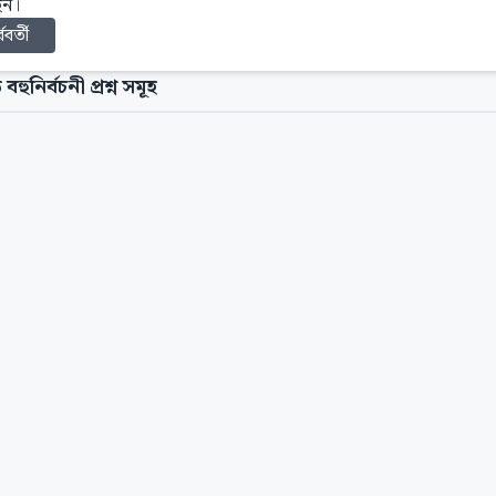
েন।
্ববর্তী
 বহুনির্বচনী প্রশ্ন সমূহ