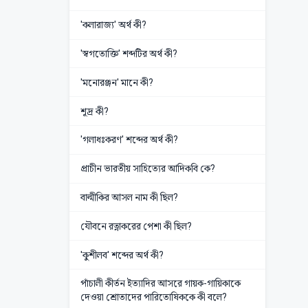
'কলারাজ্য' অর্থ কী?
'স্বগতোক্তি' শব্দটির অর্থ কী?
'মনোরঞ্জন' মানে কী?
শূদ্র কী?
'গলাধঃকরণ' শব্দের অর্থ কী?
প্রাচীন ভারতীয় সাহিত্যের আদিকবি কে?
বাল্মীকির আসল নাম কী ছিল?
যৌবনে রত্নাকরের পেশা কী ছিল?
'কুশীলব' শব্দের অর্থ কী?
পাঁচালী কীর্তন ইত্যাদির আসরে গায়ক-গায়িকাকে
দেওয়া শ্রোতাদের পারিতোষিককে কী বলে?