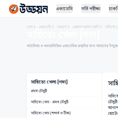
একাডেমি
ভর্তি পরীক্ষা
চাকরি
হোম
একাডেমি
সাধারণ
একাদশ-দ্বাদশ শ্রেণি
সাহিত্যে 
সাহিত্যে খেলা [গদ্য]
পাঠ্যবিষয় ও অধ্যায়ভিত্তিক একাডেমিক প্রস্তুতির জন্য আমাদের উন্মুক্
সাহিত্যে খেলা [গদ্য]
সাহ
প্রমথ চৌধুরী
সাহিত
চৌধুর
সাহিত্যে খেলা - প্রমথ চৌধুরী
আনন্দ
সাহিত্যে খেলা (শব্দার্থ ও টীকা)
ছোটো-