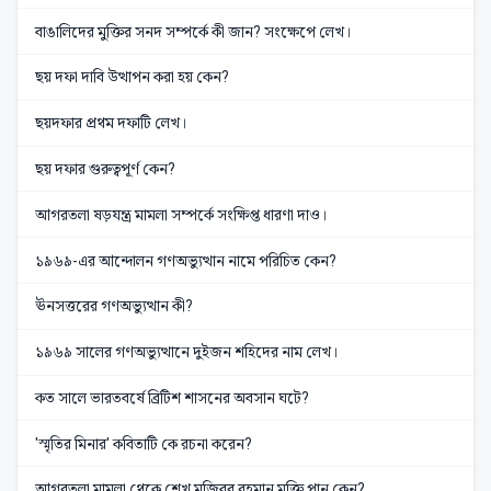
বাঙালিদের মুক্তির সনদ সম্পর্কে কী জান? সংক্ষেপে লেখ।
ছয় দফা দাবি উত্থাপন করা হয় কেন?
ছয়দফার প্রথম দফাটি লেখ।
ছয় দফার গুরুত্বপূর্ণ কেন?
আগরতলা ষড়যন্ত্র মামলা সম্পর্কে সংক্ষিপ্ত ধারণা দাও।
১৯৬৯-এর আন্দোলন গণঅভ্যুত্থান নামে পরিচিত কেন?
ঊনসত্তরের গণঅভ্যুত্থান কী?
১৯৬৯ সালের গণঅভ্যুত্থানে দুইজন শহিদের নাম লেখ।
কত সালে ভারতবর্ষে ব্রিটিশ শাসনের অবসান ঘটে?
'স্মৃতির মিনার' কবিতাটি কে রচনা করেন?
আগরতলা মামলা থেকে শেখ মুজিবুর রহমান মুক্তি পান কেন?