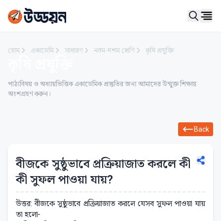
Ope
হোম
একাডেমি
সাধারণ
নবম-দশম শ্রেণি
কৃষি প্রযুক্তি
কৃষি প্রযুক্তি
পাঠ্যবিষয় ও অধ্যায়ভিত্তিক একাডেমিক প্রস্তুতির জন্য আমাদের উন্মুক্ত শিক্ষায়
অংশগ্রহণ করুন।
Back
বীজকে সুষ্ঠুভাবে প্রক্রিয়াজাত করলে কী
কী সুফল পাওয়া যায়?
উত্তর: বীজকে সুষ্ঠুভাবে প্রক্রিয়াজাত করলে যেসব সুফল পাওয়া যায়
তা হলো-