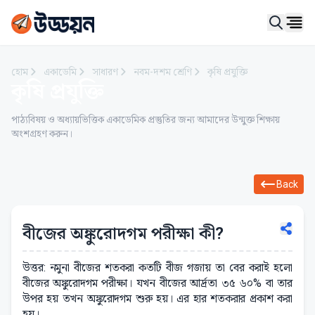
Ope
হোম
একাডেমি
সাধারণ
নবম-দশম শ্রেণি
কৃষি প্রযুক্তি
কৃষি প্রযুক্তি
পাঠ্যবিষয় ও অধ্যায়ভিত্তিক একাডেমিক প্রস্তুতির জন্য আমাদের উন্মুক্ত শিক্ষায়
অংশগ্রহণ করুন।
Back
বীজের অঙ্কুরোদগম পরীক্ষা কী?
উত্তর: নমুনা বীজের শতকরা কতটি বীজ গজায় তা বের করাই হলো
বীজের অঙ্কুরোদগম পরীক্ষা। যখন বীজের আর্দ্রতা ৩৫ ৬০% বা তার
উপর হয় তখন অঙ্কুরোদগম শুরু হয়। এর হার শতকরার প্রকাশ করা
হয়।