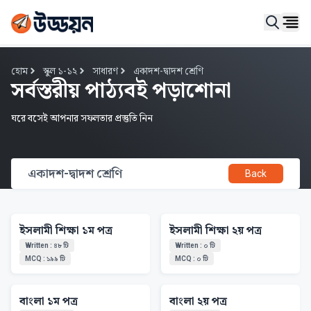
Ope
হোম
স্কুল ১-১২
সাধারণ
একাদশ-দ্বাদশ শ্রেণি
সর্বস্তরীয় পাঠ্যবই পড়াশোনা
ঘরে বসেই আপনার সফলতার প্রস্তুতি নিন
একাদশ-দ্বাদশ শ্রেণি
Back
‍ইসলামী শিক্ষা ১ম পত্র
‍ইসলামী শিক্ষা ২য় পত্র
Written
:
৪৮
টি
Written
:
০
টি
MCQ
:
১৯৯
টি
MCQ
:
০
টি
বাংলা ১ম পত্র
বাংলা ২য় পত্র