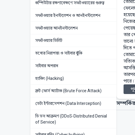
তোমাদ
কম্পিউটার রক্ষণাবেক্ষণে সফটওয়্যারের গুরুত্ব
ফেলেছ
হয়েছে
সফটওয়্যার ইনস্টলেশন ও আনইনস্টলেশন
নিজের
পেয়েছ
সফটওয়্যার আনইনস্টলেশন
তার থ
সফটওয়্যার ডিলিট
ভালো 
দিতে 
তথ্যের নিরাপত্তা ও সাইবার ঝুঁকি
তোমাদ
সত্যি
সাইবার অপরাধ
আসক্ত
তারপর
হ্যাকিং (Hacking)
পারে।
পূর
ব্রুট ফোর্স অ্যাটাক (Brute Force Attack)
সম্পর্কিত
ডেটা ইন্টারসেপশন (Data Interception)
ডি ডস আক্রমণ (DDoS-Distributed Denial
of Service)
সাইবার বুলিং (Cyber bullying)