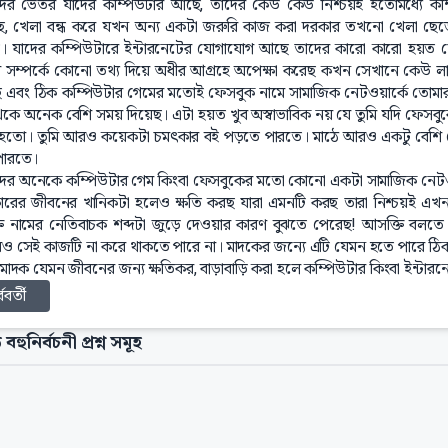
ের ভেতর যাদের কম্পিউটার আছে, তাদের কেউ কেউ নিশ্চয়ই ইতোমধ্যে কম
, খেলা বন্ধ করে যখন অন্য একটা জরুরি কাজ করা দরকার তখনো খেলা ছেড়ে
। যাদের কম্পিউটারে ইন্টারনেটের যোগাযোগ আছে তাদের কারো কারো হয়ত ফে
 সম্পর্কে কোনো তথ্য দিয়ে অধীর আগ্রহে অপেক্ষা করেছ কখন সেখানে কেউ লা
 এবং ঠিক কম্পিউটার গেমের মতোই ফেসবুক নামে সামাজিক নেটওয়ার্কে তোমা
েকে অনেক বেশি সময় দিয়েছ। এটা হয়ত খুব অস্বাভাবিক নয় যে তুমি যদি ফেসব
হতো। তুমি আরও কয়েকটা চমৎকার বই পড়তে পারতে। মাঠে আরও একটু বেশি খ
পারতে।
ের অনেকে কম্পিউটার গেম কিংবা ফেসবুকের মতো কোনো একটা সামাজিক নেটওয়
কারের জীবনের খানিকটা হলেও ক্ষতি করছ যারা এমনটি করছ তারা নিশ্চয়ই এখন 
ি নামের নেতিবাচক শব্দটা জুড়ে দেওয়ার কারণ বুঝতে পেরেছ! আসক্তি বলত
ও সেই কাজটি না করে থাকতে পারে না। মাদকের জন্যে এটি যেমন হতে পারে ঠিক 
 মাদক যেমন জীবনের জন্য ক্ষতিকর, বাড়াবাড়ি করা হলে কম্পিউটার কিংবা ইন্টার
্ববর্তী
 বহুনির্বচনী প্রশ্ন সমূহ