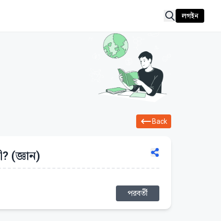
লগইন
Back
 (জ্ঞান)
পরবর্তী