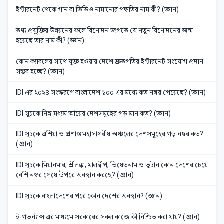
ইন্টারনেট থেকে গান বা ভিডিও নামানোর পদ্ধতির নাম কী? (জ্ঞান)
তথ্য প্রযুক্তির উন্নয়নের ফলে বিনোদন জগতে যে নতুন বিনোদনের জন্ম
হয়েছে তার নাম কী? (জ্ঞান)
কোন ক্যাবলের সাথে যুক্ত হওয়ায় দেশে দ্রুতগতির ইন্টারনেট সংযোগ প্রদান
সম্ভব হচ্ছে? (জ্ঞান)
IDI এর ২০২৪ সংস্করণে বাংলাদেশ ১০০ এর মধ্যে কত নম্বর পেয়েছে? (জ্ঞান)
IDI সূচকে নিম্ন মধ্যম আয়ের দেশসমূহের গড় মান কত? (জ্ঞান)
IDI সূচকে এশিয়া ও প্রশান্ত মহাসাগরীয় অঞ্চলের দেশসমূহের গড় নম্বর কত?
(জ্ঞান)
IDI সূচকে মিয়ানমার, শ্রীলঙ্কা, মালদ্বীপ, ভিয়েতনাম ও ভুটান কোন দেশের চেয়ে
বেশি নম্বর পেয়ে উপরে অবস্থান করছে? (জ্ঞান)
IDI সূচকে বাংলাদেশের পরে কোন দেশের অবস্থান? (জ্ঞান)
ই-গভর্ন্যান্স এর মাধ্যমে সরকারের সকল কাজে কী নিশ্চিত করা যায়? (জ্ঞান)