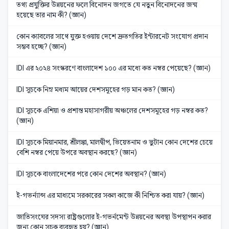
তথ্য প্রযুক্তির উন্নয়নের ফলে বিনোদন জগতে যে নতুন বিনোদনের জন্ম
হয়েছে তার নাম কী? (জ্ঞান)
কোন ক্যাবলের সাথে যুক্ত হওয়ায় দেশে দ্রুতগতির ইন্টারনেট সংযোগ প্রদান
সম্ভব হচ্ছে? (জ্ঞান)
IDI এর ২০২৪ সংস্করণে বাংলাদেশ ১০০ এর মধ্যে কত নম্বর পেয়েছে? (জ্ঞান)
IDI সূচকে নিম্ন মধ্যম আয়ের দেশসমূহের গড় মান কত? (জ্ঞান)
IDI সূচকে এশিয়া ও প্রশান্ত মহাসাগরীয় অঞ্চলের দেশসমূহের গড় নম্বর কত?
(জ্ঞান)
IDI সূচকে মিয়ানমার, শ্রীলঙ্কা, মালদ্বীপ, ভিয়েতনাম ও ভুটান কোন দেশের চেয়ে
বেশি নম্বর পেয়ে উপরে অবস্থান করছে? (জ্ঞান)
IDI সূচকে বাংলাদেশের পরে কোন দেশের অবস্থান? (জ্ঞান)
ই-গভর্ন্যান্স এর মাধ্যমে সরকারের সকল কাজে কী নিশ্চিত করা যায়? (জ্ঞান)
জাতিসংঘের সদস্য রাষ্ট্রগুলোর ই-গভর্নমেন্ট উন্নয়নের অবস্থা উপস্থাপন করার
জন্য কোন সূচক ব্যবহৃত হয়? (জ্ঞান)