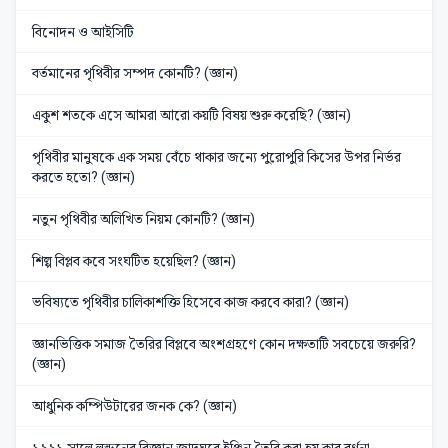
বিনোদন ও আইসিটি
বর্তমানের পৃথিবীর সম্পদ কোনটি? (জ্ঞান)
একুশ শতকে এসে আমরা আরো কয়টি বিষয় শুরু করেছি? (জ্ঞান)
পৃথিবীর মানুষকে এক সময় বেঁচে থাকার জন্যে পুরোপুরি কিসের উপর নির্ভর
করতে হতো? (জ্ঞান)
নতুন পৃথিবীর অলিখিত নিয়ম কোনটি? (জ্ঞান)
শিল্প বিপ্লব কবে সংঘটিত হয়েছিল? (জ্ঞান)
ভবিষ্যতে পৃথিবীর চালিকাশক্তি হিসেবে কাজ করবে কারা? (জ্ঞান)
জ্ঞানভিত্তিক সমাজ তৈরির বিপ্লবে অংশগ্রহণে কোন দক্ষতাটি সবচেয়ে জরুরি?
(জ্ঞান)
আধুনিক কম্পিউটারের জনক কে? (জ্ঞান)
১৯৯১ সালে লন্ডনের বিজ্ঞান জাদুঘরে ইঞ্জিন তৈরি করা হয় কার বর্ণনা