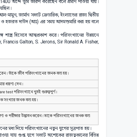
্ব 1400 অব্দে ভূমি জরিপ করেছেন বলে প্রমাণ পাওয়া যায়।
হয়েছিল।
মুন, জার্মান সম্রাট ফ্রেডারিক, ইংল্যান্ডের রাজা দ্বিতীয়
আঃ) ও হজরত দাউদ (আঃ) এর সময় আদমশুমারি করা হয় বলে
 শাস্ত্র হিসেবে আত্মপ্রকাশ করে। পরিসংখ্যানের উন্নয়নে
y, Francis Galton, S. Jerons, Sir Ronald A. Fisher,
া করেন। তাঁকে জীব পরিসংখ্যানের জনক বলা হয়।
মার ধারণা দেন।
uare test পরিসংখ্যানে খুবই গুরুত্বপূর্ণ।
সূচক সংখ্যার জনক বলা হয়।
 ধারণা ও পরীক্ষার উদ্ভাবন করেন। তাকে পরিসংখ্যানের জনক বলা
াবনের মধ্য দিয়ে পরিসংখ্যানের নতুন যুগের সূত্রপাত হয়।
ওয়া যায় গুপ্ত যুগে সম্রাট অশোকের রাজত্বকালের বিভিন্ন