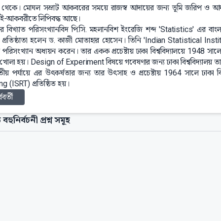
 থেকে। মোঘল সম্রাট আকবরের সময়ে রাজস্ব আদায়ের জন্য ভূমি জরিপ ও আদমশু
-আকবরীতে লিপিবদ্ধ আছে।
র বিখ্যাত পরিসংখ্যানবিদ পি.সি. মহলানবিশ ইংরেজি শব্দ 'Statistics' এর বাং
র প্রতিষ্ঠাতা হলেন ড. কাজী মোতাহার হোসেন। তিনি 'Indian Statistical Instit
 পরিসংখ্যান অধ্যয়ন করেন। তার একক প্রচেষ্টায় ঢাকা বিশ্ববিদ্যালয়ে 1948 স
 খোলা হয়। Design of Experiment বিষয়ে গবেষণার জন্য ঢাকা বিশ্ববিদ্যালয় তাক
ীয় পর্যায়ে এর উৎকর্ষতার জন্য তার উৎসাহ ও প্রচেষ্টায় 1964 সালে ঢাকা বি
ng (ISRT) প্রতিষ্ঠিত হয়।
্ববর্তী
 বহুনির্বচনী প্রশ্ন সমূহ