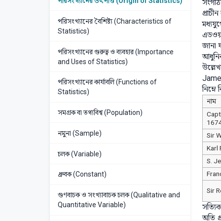
পরিসংখ্যানের উৎপত্তি (Origin of Statistics)
সংগঠি
প্রাচী
পরিসংখ্যানের বৈশিষ্ট্য (Characteristics of
মধ্যযু
Statistics)
এডওয়া
জানা 
পরিসংখ্যানের গুরুত্ব ও ব্যবহার (Importance
আধুনি
and Uses of Statistics)
উল্লে
James
পরিসংখ্যানের কার্যাবলি (Functions of
নিম্নে
Statistics)
নাম
সমগ্রক বা তথ্যবিশ্ব (Population)
Capt
167
নমুনা (Sample)
Sir 
Karl
চলক (Variable)
S. J
Fran
ধ্রুবক (Constant)
Sir 
গুণবাচক ও সংখ্যাবাচক চলক (Qualitative and
Quantitative Variable)
সত্যিক
অতি প