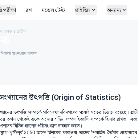
 পরীক্ষা
ব্লগ
মডেল টেস্ট
প্রাইজিং
অন্যান্য
ান, চলক ও প্রতীক
ীক
ত শিক্ষায় অংশগ্রহণ করুন।
সংখ্যানের উৎপত্তি (Origin of Statistics)
্যানের উৎপত্তি সম্পর্কে পরিসংখ্যানবিদগণের মধ্যেই মতের ভিন্নতা রয়েছে। প্র
করে তখন থেকেই একে অন্যের শক্তি, সম্পদ ইত্যাদি সম্পর্কে হিসাব রাখত। সভ্য
রীয় প্রশাসন বিভিন্ন ধরনের পরিসংখ্যান ব্যবহার করত।
ীন যুগে খৃস্টপূর্ব 3050 অব্দে মিশরের ফারাওরা তাদের পিরামিড তৈরির প্রয়ো