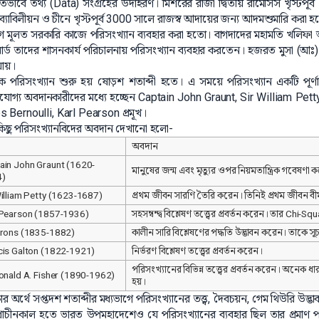
তভাবে তথ্য (Data) সংগ্রহের উদাহরণ। মিশরের রাজা দ্বিতীয় রামেসিস খৃস্টপূর
ন ব্যাবিলীয়ন ও চীনে খৃস্টপূর্ব 3000 সালে রাজস্ব আদায়ের জন্য আদমশুমারি করা 
গে মূলত সরকারি কাজে পরিসংখ্যান ব্যবহার করা হতো। বাগদাদের মহামতি খলিফা আল-মা
র্ড তাদের শাসনকার্য পরিচালনায় পরিসংখ্যান ব্যবহার করতেন। হজরত মুসা (
যায়।
ক পরিসংখ্যান শুরু হয় ষোড়শ শতাব্দী হতে। এ সময়ে পরিসংখ্যান একটি পূর্ণাঙ্গ
খযোগ্য অবদানকারীদের মধ্যে হচ্ছেন Captain John Graunt, Sir William Pett
 Bernoulli, Karl Pearson প্রমূখ।
 কিছু পরিসংখ্যানবিদের অবদান দেখানো হলো-
অবদান
ain John Graunt (1620-
মানুষের জন্ম এবং মৃত্যুর ওপর নিয়মতান্ত্রিক গবেষণ
4)
William Petty (1623-1687)
প্রথম জীবন সারণি তৈরি করেন। তিনিই প্রথম জীবন বী
 Pearson (1857-1936)
সহসম্বন্দ্ব বিশ্লেষণ তত্ত্বের প্রবর্তন করেন। তার Chi-Sq
erons (1835-1882)
কালীন সারি বিশ্লেষণের পদ্ধতি উদ্ভাবন করেন। তাকে 
cis Galton (1822-1921)
নির্ভরণ বিশ্লেষণ তত্ত্বের প্রবর্তন করেন।
পরিসংখ্যানের বিভিন্ন তত্ত্বের প্রবর্তন করেন। অনেক
Ronald A. Fisher (1890-1962)
হয়।
ার অর্থে সপ্তদশ শতাব্দীর মধ্যভাগে পরিসংখ্যানের তত্ত্ব, দৈবচয়ন, গেম থিউরি উদ্ভ
্রাচীনকাল হতে ভারত উপমহাদেশেও যে পরিসংখ্যানের ব্যবহার ছিল তার প্রমাণ পা