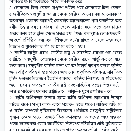
আবিষ্কার মানব সভ্যতাকে আরো বিকশিত করে।
৪. লোকায়ত চিন্তা-চেতনা সপ্তদশ শক্তির পরে লোকায়ত চিন্তা-চেতনা
রাজনীতিকে মধ্যযুগীয় স্বধারা থেকে বেরিয়ে আসে। বস্তুত, লোকায়ত
ভাবধারার প্রসারের কারণেই রেনেসাঁর আন্দোলনের পরে রাজনীতি আর
ধর্মীয় চিন্তার বন্ধনে আবন্ধ না থেকে আলাদা হয়ে পড়ে এবং চার্চের
প্রভাব বলয় হতে মুক্তি পেতে সক্ষম হয়। শিক্ষা ব্যবস্থাকে লোকায়তবাদী
আদর্শে প্রতিষ্ঠিত করা হয়। শিক্ষাকে ধর্মের রাহুগ্রাস থেকে মুক্ত করে
বিজ্ঞান ও যুক্তিবিদ্যার শিক্ষার প্রসার ঘটানো হয়।
৫. জাতীয় রাষ্ট্রের ধারণা: জাতীয় রাষ্ট্র ও সার্বভৌম ধারণার পর থেকে
রাষ্ট্রচিন্তা মধ্যযুগীয় বেড়াজাল থেকে বেরিয়ে এসে আধুনিকভাবে যাত্রা
শুরু করে। মধ্যযুগীয় ব্যক্তির জন্য ধর্ম অপরিহার্য ধারণার বদলে ব্যক্তির
জন্য রাষ্ট্র অপরিহার্য হয়ে পড়ে। জন্ম নেয় প্রাকৃতিক অধিকার, সামাজিক
চুক্তি, ক্ষমতার বিভাজন ইত্যাদি ধারণার। ব্যক্তির নিরাপত্তা ও প্রতিরক্ষার
জন্যে চরম রাজতন্ত্র ও জাতীয় রাষ্ট্র এবং সার্বভৌম তত্ত্বের উদ্ভব ঘটে।
আর এ সার্বভৌম ধারণার রাষ্ট্রচিন্তাকে আধুনিক যুগে রূপায়িত করে।
৬. ব্যক্তি স্বাধীনতার উন্মেষ ক্রমে ব্যক্তি স্বাধীনতা ভাবধারার উন্মেষ
ঘটতে থাকে। মানুষ ব্যাপকভাবে সচেতন হতে থাকে। ব্যক্তির অধিকার
ও মর্যাদা সম্পর্কে দৃষ্টিভঙ্গির উন্নয়নের প্রেক্ষিতে মধ্যযুগীয় রাষ্ট্রচিন্তার
শৃঙ্খল ভেঙ্গে পড়ে। রাজনৈতিক কর্মকাণ্ডে জনগণের অংশগ্রহণের
পক্ষে সচেতনতা ধর্মের অলৌকিক নির্দেশের দৃষ্টিভঙ্গির প্রতি কুঠারাঘাত
হানে। ক্রমেই মানুষের মধ্যে সাম্য ও গণতন্ত্রের আদর্শ দানা বেঁধে ওঠে।