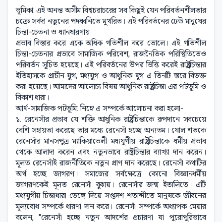
ভূমিকা: এই অনন্ত অসীম বিশ্বচরাচরের সব কিছুই যেন পরিবর্তনশীলতার
চক্রে সর্বদা নতুনের পদধ্বনিতে মুখরিত। এই পরিবর্তনের ঢেউ মানুষের
চিন্তা-চেতনা ও ধ্যানধারণায়
প্রভাব বিস্তার করে একে অধিক গতিশীল করে তোলে। এই গতিশীল
চিন্তা-চেতনার প্রভাবে সামাজিক পরিবেশ, রাজনৈতিক পরিস্থিতিতেও
পরিবর্তন সূচিত হয়েছে। এই পরিবর্তনের উপর ভিত্তি করেই রাষ্ট্রচিন্তার
ইতিহাসকে প্রাচীন যুগ, মধ্যযুগ ও আধুনিক যুগ এ তিনটি স্তরে বিভক্ত
করা হয়েছে। আমাদের আলোচ্য বিষয় আধুনিক রাষ্ট্রচিন্তা এর পটভূমি ও
বিকাশ ধারা।
আর্থ-সামাজিক পটভূমি: নিম্নে এ সম্পর্কে আলোচনা করা হলো-
১. রেনেসাঁর প্রভাব যে শক্তি আধুনিক রাষ্ট্রচিন্তাকে রূপদানে সবচেয়ে
বেশি সহায়তা করেছে তার মধ্যে রেনেসাঁ হচ্ছে অন্যতম। ষোল শতকে
রেনেসাঁর মানসপুত্র ম্যাকিয়াভেলী মধ্যযুগীয় রাষ্ট্রচিন্তাকে ধর্মীয় প্রভাব
থেকে আলাদা করেন এবং নতুনভাবে রাষ্ট্রচিন্তার ব্যাখ্যা দান করেন।
মূলত রেনেসাঁই রাজনীতিকে নতুন প্রাণ দান করেছে। রেনেসাঁ কথাটির
অর্থ হচ্ছে জাগরণ। সমাজের সর্বক্ষেত্রে কোনো বিজ্ঞানধর্মীয়
জাগরণকেই মূলত রেনেসাঁ বুঝায়। রেনেসাঁর জন্ম ইতালিতে। এটি
মধ্যযুগীয় চিন্তাধারা ভেঙ্গে দিয়ে সপ্তদশ শতাব্দীতে মানুষকে জীবনের
মূল্যবোধ সম্পর্কে ধারণা দান করে। রেনেসাঁ সম্পর্কে অধ্যাপক মেয়ার
বলেন, "রেনেসাঁ হচ্ছে নতুন আদর্শের প্রচারণা যা পুরোপুরিভাবে