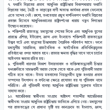
৭. ফরাসি বিপ্লবের প্রভাব: আধুনিক রাষ্ট্রচিন্তার বিকাশধারায় ফরাসি
বিপ্লবের সাম্য, মৈত্রী ও ভ্রাতৃত্বের বাণী অত্যন্ত কার্যকর প্রভাব ফেলেছে
এতে সন্দেহ নেই। রুশো, ভলতেয়ার প্রমুখ দার্শনিকগণ ফরাসি বিপ্লবের
প্রবক্তা হিসেবে আধুনিককালের রাষ্ট্রদর্শনের ধারায় নতুন দিগন্তের
উন্মেচন করেছেন।
৮. শক্তিশালী রাজতন্ত্র: মধ্যযুগের শেষের দিকে এবং আধুনিক যুগের
প্রারম্ভে এশিয়া, ইউরোপ, ফ্রান্স এবং ইংল্যান্ডে শক্তিশালী রাজতন্ত্রের
উদ্ভব ঘটে এবং মানুষের চিন্তাধারায় বৈপ্লবিক পরিবর্তন আসে। ফলে
মধ্যযুগীয় সামাজিক, রাজনৈতিক ও অর্থনৈতিক প্রতিনিধিত্বমূলক
প্রতিষ্ঠানের ওপর আঘাত হানে। রাজার ক্ষমতা বৃদ্ধির সাথে সাথে চার্চের
আইনগত ক্ষমতা রহিত হয়।
৯. পুঁজিবাদী ধারণার বিকাশ উদারতাবাদ ও ব্যক্তিস্বাতন্ত্র্যবাদী চিন্তার
ফলশ্রুতিতে সামন্তবাদী সমাজ ভেঙ্গে যেতে থাকে এবং পুঁজিবাদী সমাজ
গঠিত হতে থাকে। উভয় মতবাদের নিয়ন্ত্রণহীন মুক্ত হওয়ার প্রভাব
সম্পদের উৎপাদন ও বণ্টনের ক্ষেত্রে প্রযোজ্য হয় যা পুঁজিবাদ নামে
পরিচিত। এই পুঁজিবাদী ব্যবস্থা আধুনিক রাষ্ট্রচিন্তার সূত্রপাত ঘটাতে
সাহায্য করে।
১০. আমেরিকার স্বাধীনতা সংগ্রাম: অষ্টাদশ শতাব্দীর আমেরিকার
স্বাধীনতা সংগ্রাম আধুনিক রাষ্ট্রচিন্তায় জাতিকে এগিয়ে নেয়। মধ্যযুগের
পর রাজতন্ত্রের যে প্রাধান্য সৃষ্টি হয় কালক্রমে তা ইংল্যান্ড, ফ্রান্স,