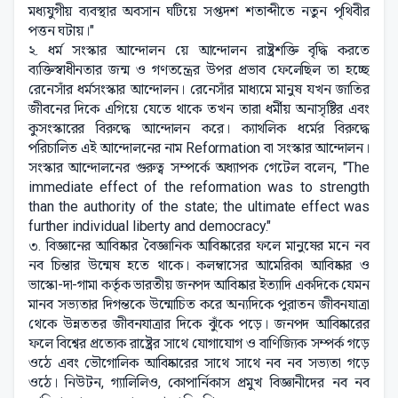
মধ্যযুগীয় ব্যবস্থার অবসান ঘটিয়ে সপ্তদশ শতাব্দীতে নতুন পৃথিবীর
পত্তন ঘটায়।"
২. ধর্ম সংস্কার আন্দোলন য়ে আন্দোলন রাষ্ট্রশক্তি বৃদ্ধি করতে
ব্যক্তিস্বাধীনতার জন্ম ও গণতন্ত্রের উপর প্রভাব ফেলেছিল তা হচ্ছে
রেনেসাঁর ধর্মসংস্কার আন্দোলন। রেনেসাঁর মাধ্যমে মানুষ যখন জাতির
জীবনের দিকে এগিয়ে যেতে থাকে তখন তারা ধর্মীয় অনাসৃষ্টির এবং
কুসংস্কারের বিরুদ্ধে আন্দোলন করে। ক্যাথলিক ধর্মের বিরুদ্ধে
পরিচালিত এই আন্দোলনের নাম Reformation বা সংস্কার আন্দোলন।
সংস্কার আন্দোলনের গুরুত্ব সম্পর্কে অধ্যাপক গেটেল বলেন, "The
immediate effect of the reformation was to strength
than the authority of the state; the ultimate effect was
further individual liberty and democracy."
৩. বিজ্ঞানের আবিষ্কার বৈজ্ঞানিক আবিষ্কারের ফলে মানুষের মনে নব
নব চিন্তার উন্মেষ হতে থাকে। কলম্বাসের আমেরিকা আবিষ্কার ও
ভাস্কো-দা-গামা কর্তৃক ভারতীয় জনপদ আবিষ্কার ইত্যাদি একদিকে যেমন
মানব সভ্যতার দিগন্তকে উন্মোচিত করে অন্যদিকে পুরাতন জীবনযাত্রা
থেকে উন্নততর জীবনযাত্রার দিকে ঝুঁকে পড়ে। জনপদ আবিষ্কারের
ফলে বিশ্বের প্রত্যেক রাষ্ট্রের সাথে যোগাযোগ ও বাণিজ্যিক সম্পর্ক গড়ে
ওঠে এবং ভৌগোলিক আবিষ্কারের সাথে সাথে নব নব সভ্যতা গড়ে
ওঠে। নিউটন, গ্যালিলিও, কোপার্নিকাস প্রমুখ বিজ্ঞানীদের নব নব