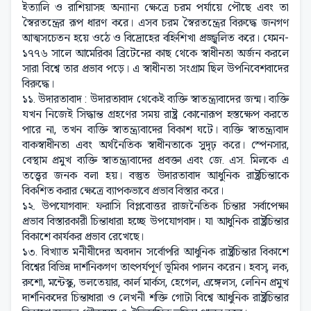
ইত্যালি ও রাশিয়াসহ অন্যান্য ক্ষেত্রে চরম পর্যায়ে পৌছে এবং তা
স্বৈরতন্ত্রের রূপ ধারণ করে। এসব চরম স্বৈরতন্ত্রের বিরুদ্ধে জনগণ
আত্মসচেতন হয়ে ওঠে ও বিদ্রোহের বহ্নিশিখা প্রজ্জ্বলিত করে। যেমন-
১৭৭৬ সালে আমেরিকা ব্রিটেনের কাছ থেকে স্বাধীনতা অর্জন করলে
সারা বিশ্বে তার প্রভাব পড়ে। এ স্বাধীনতা সংগ্রাম ছিল উপনিবেশবাদের
বিরুদ্ধে।
১১. উদারতাবাদ : উদারতাবাদ থেকেই ব্যক্তি স্বাতন্ত্র্যবাদের জন্ম। ব্যক্তি
যখন নিজেই সিদ্ধান্ত গ্রহণের সময় রাষ্ট্র কোনোরূপ হস্তক্ষেপ করতে
পারে না, তখন ব্যক্তি স্বাতন্ত্র্যবাদের বিকাশ ঘটে। ব্যক্তি স্বাতন্ত্র্যবাদ
বাকস্বাধীনতা এবং অর্থনৈতিক স্বাধীনতাকে সুদৃঢ় করে। স্পেনসার,
বেস্থাম প্রমুখ ব্যক্তি স্বাতন্ত্র্যবাদের প্রবক্তা এবং জে. এস. মিলকে এ
তত্ত্বের জনক বলা হয়। বস্তুত উদারতাবাদ আধুনিক রাষ্ট্রচিন্তাকে
বিকশিত করার ক্ষেত্রে ব্যাপকভাবে প্রভাব বিস্তার করে।
১২. উপযোগবাদ: ফরাসি বিপ্লবোত্তর রাজনৈতিক চিন্তার সর্বাপেক্ষা
প্রভাব বিস্তারকারী চিন্তাধারা হচ্ছে উপযোগবাদ। যা আধুনিক রাষ্ট্রচিন্তার
বিকাশে কার্যকর প্রভাব রেখেছে।
১৩. বিখ্যাত মনীষীদের অবদান সর্বোপরি আধুনিক রাষ্ট্রচিন্তার বিকাশে
বিশ্বের বিভিন্ন দার্শনিকগণ তাৎপর্যপূর্ণ ভূমিকা পালন করেন। হবস্, লক,
রুশো, মন্টেস্কু, ভলতেয়ার, কার্ল মার্কস, হেগেল, এঙ্গেলস, লেনিন প্রমুখ
দার্শনিকদের চিন্তাধারা ও লেখনী শক্তি গোটা বিশ্বে আধুনিক রাষ্ট্রচিন্তার