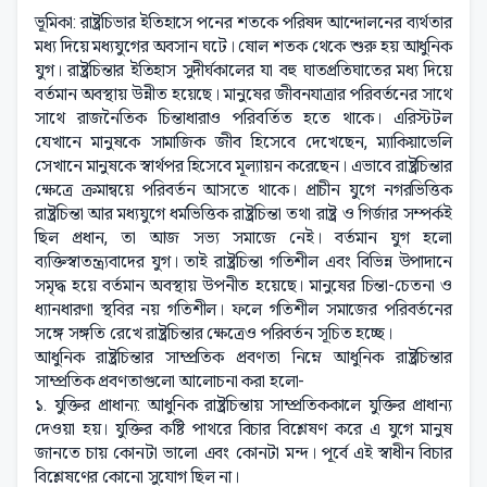
ভূমিকা: রাষ্ট্রচিভার ইতিহাসে পনের শতকে পরিষদ আন্দোলনের ব্যর্থতার
মধ্য দিয়ে মধ্যযুগের অবসান ঘটে। ষোল শতক থেকে শুরু হয় আধুনিক
যুগ। রাষ্ট্রচিন্তার ইতিহাস সুদীর্ঘকালের যা বহু ঘাতপ্রতিঘাতের মধ্য দিয়ে
বর্তমান অবস্থায় উন্নীত হয়েছে। মানুষের জীবনযাত্রার পরিবর্তনের সাথে
সাথে রাজনৈতিক চিন্তাধারাও পরিবর্তিত হতে থাকে। এরিস্টটল
যেখানে মানুষকে সামাজিক জীব হিসেবে দেখেছেন, ম্যাকিয়াভেলি
সেখানে মানুষকে স্বার্থপর হিসেবে মূল্যায়ন করেছেন। এভাবে রাষ্ট্রচিন্তার
ক্ষেত্রে ক্রমান্বয়ে পরিবর্তন আসতে থাকে। প্রাচীন যুগে নগরভিত্তিক
রাষ্ট্রচিন্তা আর মধ্যযুগে ধর্মভিত্তিক রাষ্ট্রচিন্তা তথা রাষ্ট্র ও গির্জার সম্পর্কই
ছিল প্রধান, তা আজ সভ্য সমাজে নেই। বর্তমান যুগ হলো
ব্যক্তিস্বাতন্ত্র্যবাদের যুগ। তাই রাষ্ট্রচিন্তা গতিশীল এবং বিভিন্ন উপাদানে
সমৃদ্ধ হয়ে বর্তমান অবস্থায় উপনীত হয়েছে। মানুষের চিন্তা-চেতনা ও
ধ্যানধারণা স্থবির নয় গতিশীল। ফলে গতিশীল সমাজের পরিবর্তনের
সঙ্গে সঙ্গতি রেখে রাষ্ট্রচিন্তার ক্ষেত্রেও পরিবর্তন সূচিত হচ্ছে।
আধুনিক রাষ্ট্রচিন্তার সাম্প্রতিক প্রবণতা নিম্নে আধুনিক রাষ্ট্রচিন্তার
সাম্প্রতিক প্রবণতাগুলো আলোচনা করা হলো-
১. যুক্তির প্রাধান্য: আধুনিক রাষ্ট্রচিন্তায় সাম্প্রতিককালে যুক্তির প্রাধান্য
দেওয়া হয়। যুক্তির কষ্টি পাথরে বিচার বিশ্লেষণ করে এ যুগে মানুষ
জানতে চায় কোনটা ভালো এবং কোনটা মন্দ। পূর্বে এই স্বাধীন বিচার
বিশ্লেষণের কোনো সুযোগ ছিল না।