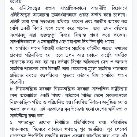
ঘটেছে।
৬. এলিটতত্ত্বের প্রভাব সাম্প্রতিককালে রাজনীতি বিশ্লেষণে
এলিটতত্ত্বের আলোচনা ক্রমবর্ধমানহারে গুরুত্ব অর্জন করে চলেছে।
এলিট তারা যারা পদগুলো আঁকড়ে থাকেন এবং জাতীয় আয়ের কম
বেশি একটি বিরাট অংশ ভোগ করে থাকেন। তারা এমন কতিপয়
সংখ্যালঘু যারা গুরুত্বপূর্ণ বিষয়ে সিদ্ধান্ত গ্রহণ করে থাকেন।
সাম্প্রতিককালে এ মতবাদটির গ্রহণযোগ্যতা দিন দিন বৃদ্ধি পাচ্ছে।
৭. সামরিক শাসন বিরোধী বর্তমানে সামরিক বাহিনীর ক্ষমতা দখলের
প্রবণতা পরিলক্ষিত হয়। তবে এখন আর কোনো রাষ্ট্রেই সামরিক
শাসনকে সহ্য করা হয় না। বর্তমান বিশ্বের অধিকাংশ দেশ ও জনগণ
সামরিক শাসনের ঘোর বিরোধী তারা যেকোনো মূল্যে সামরিক শাসনকে
প্রতিহত করতে বদ্ধপরিকর। সুতরাং বর্তমান বিশ্ব সামরিক শাসন
বিরোধী।
৮. নিয়মতান্ত্রিক সরকার নিয়মতান্ত্রিক সরকার সাম্প্রতিক রাষ্ট্রচিন্তায়
বেশ আলোচিত একটি বিষয়। বর্তমানে বিভিন্ন দেশে সরকারগুলো
নিয়মতান্ত্রিক গঠিত ও পরিচালিত হয়। নিয়মিত নির্বাচন অনুষ্ঠিত হয় ও
ক্ষমতা বদল হয়। এই সরকারের মূল উদ্দেশ্য হলো দেশের স্বাধীনতা ও
সার্বভৌমত্ব রক্ষা করা।
৯. গণতন্ত্রের প্রাধান্য নির্বাচিত প্রতিনিধিদের দ্বারা পরিচালিত
শাসনব্যবস্থা হিসেবে বর্তমানে গণতন্ত্র খুব জনপ্রিয়। পূর্ব থেকেই
গণতন্ত্রের উপস্থিতি লক্ষণীয় হলেও একমাত্র আধুনিক যুগে এসে এটি