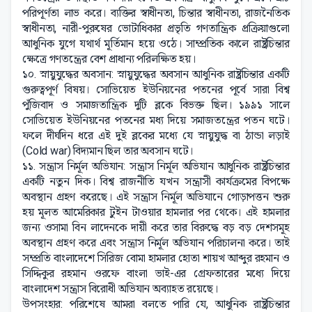
পরিপূর্ণতা লাভ করে। ব্যক্তির স্বাধীনতা, চিন্তার স্বাধীনতা, রাজনৈতিক
স্বাধীনতা, নারী-পুরুষের ভোটাধিকার প্রভৃতি গণতান্ত্রিক প্রক্রিয়াগুলো
আধুনিক যুগে যথার্থ মূর্তিমান হয়ে ওঠে। সাম্প্রতিক কালে রাষ্ট্রচিন্তার
ক্ষেত্রে গণতন্ত্রের বেশ প্রাধান্য পরিলক্ষিত হয়।
১০. স্নায়ুযুদ্ধের অবসান: স্নায়ুযুদ্ধের অবসান আধুনিক রাষ্ট্রচিন্তার একটি
গুরুত্বপূর্ণ বিষয়। সোভিয়েত ইউনিয়নের পতনের পূর্বে সারা বিশ্ব
পুঁজিবাদ ও সমাজতান্ত্রিক দুটি ব্লকে বিভক্ত ছিল। ১৯৯১ সালে
সোভিয়েত ইউনিয়নের পতনের মধ্য দিয়ে সমাজতন্ত্রের পতন ঘটে।
ফলে দীর্ঘদিন ধরে এই দুই ব্লকের মধ্যে যে স্নায়ুযুদ্ধ বা ঠান্ডা লড়াই
(Cold war) বিদ্যমান ছিল তার অবসান ঘটে।
১১. সন্ত্রাস নির্মূল অভিযান: সন্ত্রাস নির্মূল অভিযান আধুনিক রাষ্ট্রচিন্তার
একটি নতুন দিক। বিশ্ব রাজনীতি যখন সন্ত্রাসী কার্যক্রমের বিপক্ষে
অবস্থান গ্রহণ করেছে। এই সন্ত্রাস নির্মূল অভিযানে গোড়াপত্তন শুরু
হয় মূলত আমেরিকার টুইন টাওয়ার হামলার পর থেকে। এই হামলার
জন্য ওসামা বিন লাদেনকে দায়ী করে তার বিরুদ্ধে বড় বড় দেশসমূহ
অবস্থান গ্রহণ করে এবং সন্ত্রাস নির্মূল অভিযান পরিচালনা করে। তাই
সম্প্রতি বাংলাদেশে সিরিজ বোমা হামলার হোতা শায়খ আব্দুর রহমান ও
সিদ্দিকুর রহমান ওরফে বাংলা ভাই-এর গ্রেফতারের মধ্যে দিয়ে
বাংলাদেশ সন্ত্রাস বিরোধী অভিযান অব্যাহত রয়েছে।
উপসংহার: পরিশেষে আমরা বলতে পারি যে, আধুনিক রাষ্ট্রচিন্তার