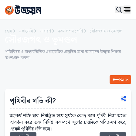
Ope
হোম
একাডেমি
সাধারণ
নবম-দশম শ্রেণি
সৌরজগৎ ও ভূমণ্ডল
সৌরজগৎ ও ভূমণ্ডল
পাঠ্যবিষয় ও অধ্যায়ভিত্তিক একাডেমিক প্রস্তুতির জন্য আমাদের উন্মুক্ত শিক্ষায়
অংশগ্রহণ করুন।
Back
পৃথিবীর গতি কী?
মহাকর্ষ শক্তি দ্বারা নিয়ন্ত্রিত হয়ে সূর্যকে কেন্দ্র করে পৃথিবী নিজ অক্ষে
আবর্তন করে এবং নির্দিষ্ট কক্ষপথে সূর্যের চারদিকে পরিক্রমণ করে,
একেই পৃথিবীর গতি বলে।