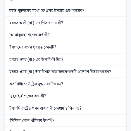
বয়স্ক পুরুষদের মধ্যে কে প্রথম ইসলাম গ্রহণ করেন?
হযরত আলী (রা.)-এর পিতার নাম কী?
'আসাদুল্লাহ' শব্দের অর্থ কী?
ইসলামের প্রথম গৃহযুদ্ধ কোনটি?
হযরত ওমর (রা.)-এর উপাধি কী ছিল?
হযরত ওমর (রা.) তাঁর বিশাল সাম্রাজ্যকে কতটি প্রদেশে বিভক্ত করেন?
কত খ্রিষ্টাব্দে উষ্ট্রের যুদ্ধ সংঘটিত হয়?
'যুন্নুরাইন' শব্দের অর্থ কী?
ইসলামি রাষ্ট্রের প্রথম রাজধানী কোথায় স্থাপিত হয়?
'সিদ্দিক' কোন খলিফার উপাধি?