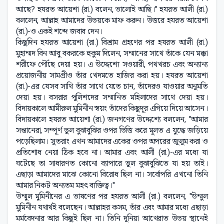
আছে? হযরত আয়েশা (রা.) বলেন, ভালোই আছি।" হযরত আলী (রা.)
বললেন, আল্লাহ আমাদের উভয়কে মাফ করুন। উত্তরে হযরত আয়েশা
(রা.)-ও একই শব্দে জবাব দেন।
কিছুদিন হযরত আয়েশা (রা.) বিশ্রাম গ্রহণের পর হযরত আলী (রা.)
মুহাম্মদ বিন আবু বকরকে হুকুম দিলেন, সম্মানের সাথে তাঁকে যেন মক্কা
শরীফে পৌঁছে দেয়া হয়। এ উদ্দেশ্যে সওয়ারী, পথখরচ এবং অন্যান্য
প্রয়োজনীয় সামগ্রীও তাঁর খেদমতে হাজির করা হয়। হযরত আয়েশা
(রা.)-এর যেসব সাথি তাঁর সাথে যেতে চান, তাঁদেরও যাওয়ার অনুমতি
দেয়া হয়। বসরার পুলিশদের সম্মানিত মহিলাদের সাথে দেয়া হয়।
বিদায়কালে আমীরুল মুমিনীন স্বয়ং তাঁদের কিছুদূর এগিয়ে দিয়ে আসেন।
বিদায়কালে হযরত আয়েশা (রা.) জনগণের উদ্দেশ্যে বললেন, "আমার
সন্তানেরা, সম্পূর্ণ ভুল বুঝাবুঝির ওপর ভিত্তি করে মূলত এ যুদ্ধে জড়িয়ে
পড়েছিলাম। সুতরাং এখন আমাদের একের ওপর অপরের জুলুম করা ও
প্রতিশোধ নেয়া ঠিক হবে না। আমার এবং আলী (রা.)-এর মধ্যে যা
ঘটেছে তা সাধারণত কোনো ব্যাপারে ভুল বুঝাবুঝিতে যা হয় তাই।
এছাড়া আমাদের মাঝে কোনো বিরোধ ছিল না। সর্বোপরি এখনো তিনি
আমার নিকট অন্যতম মহৎ ব্যক্তিত্ব।"
উম্মুল মুমিনীনের এ ভাষণের পর হযরত আলী (রা.) বললেন, "উম্মুল
মুমিনীন যথার্থই বলেছেন। আল্লাহর কসম, তাঁর এবং আমার মধ্যে এছাড়া
মর্মবেদনার আর কিছুই ছিল না। তিনি দুনিয়া আখেরাত উভয় স্থানেই