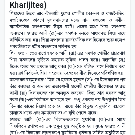
Kharijites)
শিয়াদের উদ্ভব: প্রাক-ইসলামি যুগের গোত্রীয় কোন্দল ও রাজনৈতিক
মতানৈক্যের কারণে মুসলমানদের মধ্যে নানা মতভেদ ও ধর্মীয়-
রাজনৈতিক সম্প্রদায়ের উদ্ভব ঘটে। এদের মধ্যে শিয়া সম্প্রদায়
অন্যতম। হযরত আলী (রা.)-এর সমর্থক দলকে সাধারণত শিয়া নামে
অভিহিত করা হয়। শিয়া সম্প্রদায় রাজনৈতিক দল হিসেবে শুরু হলেও
পরবর্তীকালে ধর্মীয় সম্প্রদায়ে পরিণত হয়।
খিলাফত লাভের প্রশ্নে হযরত আলী (রা.)-এর সমর্থক গোষ্ঠীর প্রচারণাই
শিয়া মতবাদের সৃষ্টিতে সহায়ক ভূমিকা পালন করে। মহানবির (স.)
ইন্তেকালের পর হযরত আবু বকর (রা.)-কে খলিফা পদে নির্বাচন করা
হয়। এই নির্বাচনই শিয়া সম্প্রদায় উন্মেষের বীজ হিসেবে পরিগণিত হয়।
অনেকের বদ্ধমূলধারণা ছিল যে হযরত মুহম্মদ (স.)-এর ইন্তেকালের পর
তাঁর জামাতা ও অন্যতম প্রভাবশালী হাশেমী গোত্রীয় বীরযোদ্ধা হযরত
আলী (রা.) খিলাফতের পদ অলঙ্কৃত করবেন। কিন্তু তারা হযরত আবু
বকর (রা.)-এর নির্বাচনে আশাহত হন। শুধু একবার নয় উপর্যুপরি তিন
তিনবার তাদের নিরাশ হতে হয়। এতে তাঁর বিক্ষুদ্ধ অনুসারীরা প্রচারণা
চালাতে থাকে এবং সমর্থকের সংখ্যা বৃদ্ধি পেতে থাকে।
হযরত আলী (রা.)-এর খিলাফতকালে মুয়াবিয়া (রা.)-এর সাথে
সিফফিনে রণাঙ্গনের এক তুমুল যুদ্ধ অনুষ্ঠিত হয়। যুদ্ধে হযরত আলী
(রাঃ)-এর বিজয়ের চূড়ান্তক্ষণে মুয়াবিয়ার ধূর্ততায় সালিস অনুষ্ঠিত হয়