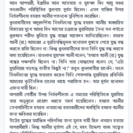
আল আশয়ারী, ইব্রাহিম আল আসতার ও মুহম্মদ বিন আবু বকর
তৎকালীন পরিস্থিতির তুলনায় দুর্বল ছিলেন। এসব ব্যক্তির উপর
নির্ভরশীলতা হযরত আলীর পতনকে সুনিশ্চিত করেছিল।
কুফাবাসীদের অদূরদর্শিতা সিফফিনের যুদ্ধে হযরত আলীর অবধারিত
বিজয়ের মুখে আমর বিন আসের চক্রান্তে মুয়াবিয়ার সৈন্য দল বর্ণাগ্রে
কুরআন শরীফ ঝুলিয়ে যুদ্ধ বন্ধের আবেদন জানিয়েছিলেন। হযরত
আলী (রা.) আমরের এ দুরভিসন্ধিমূলক মনোভাব বুঝতে পেরে যুদ্ধ বন্ধ
করতে রাজি ছিলেন না। কিন্তু কুফাবাসীদের জন্য তিনি যুদ্ধ বন্ধ করতে
বাধ্য হয়েছিলেন। মাওলানা মুহাম্মদ আলী বলেন, "হযরত আলী (রা.) যুদ্ধ
বন্ধের পক্ষপাতি ছিলেন না। তিনি তার যোদ্ধাদের বলেন যে, "এটা
মুয়াবিয়ার ষড়যন্ত্র ব্যতীত কিছুই না।" তবুও কুফাবাসীরা মানেনি। ফলে
সিফফিনের যুদ্ধে জয়লাভ করেও তিনি শেষপর্যন্ত মুয়াবিয়ার প্রতিনিধি
আমরের কূটনৈতিক চালের কাছে পরাজিত হন। তার দুর্বল মনোবল
এজন্য দায়ী ছিল।
অপরাধী গোষ্ঠীর উপর নির্ভরশীলতা এ সময়ের পরিস্থিতিকে মুয়াবিয়া
তার অনুকূলে প্রয়োগ করতে সমর্থ হয়েছিলেন। হযরত আলীর
সেনাবাহিনীতে হযরত ওসমানের হত্যাকারীদের অবস্থিতি হযরত আলীর
জন্য ক্ষতিকর হয়েছিল।
উটের যুদ্ধের মর্মান্তিক পরিণতির জন্য মূলত দায়ী ছিল ওসমান হত্যার
অপরাধীরাই। কিন্তু আলীর দুর্ভাগ্য এই যে, মহৎ উদ্দেশ্য থাকা সত্ত্বেও