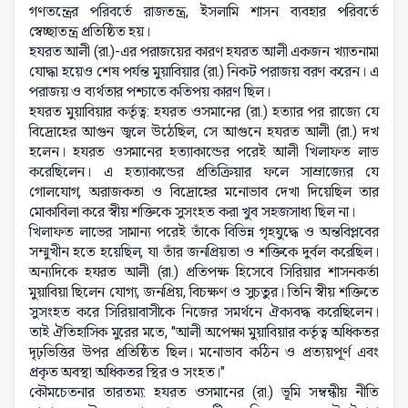
গণতন্ত্রের পরিবর্তে রাজতন্ত্র, ইসলামি শাসন ব্যবহার পরিবর্তে
স্বেচ্ছাতন্ত্র প্রতিষ্ঠিত হয়।
হযরত আলী (রা.)-এর পরাজয়ের কারণ হযরত আলী একজন খ্যাতনামা
যোদ্ধা হয়েও শেষ পর্যন্ত মুয়াবিয়ার (রা.) নিকট পরাজয় বরণ করেন। এ
পরাজয় ও ব্যর্থতার পশ্চাতে কতিপয় কারণ ছিল।
হযরত মুয়াবিয়ার কর্তৃত্ব: হযরত ওসমানের (রা.) হত্যার পর রাজ্যে যে
বিদ্রোহের আগুন জ্বলে উঠেছিল, সে আগুনে হযরত আলী (রা.) দখ
হলেন। হযরত ওসমানের হত্যাকান্ডের পরেই আলী খিলাফত লাভ
করেছিলেন। এ হত্যাকান্ডের প্রতিক্রিয়ার ফলে সাম্রাজ্যের যে
গোলযোগ, অরাজকতা ও বিদ্রোহের মনোভাব দেখা দিয়েছিল তার
মোকাবিলা করে স্বীয় শক্তিকে সুসংহত করা খুব সহজসাধ্য ছিল না।
খিলাফত লাভের সামান্য পরেই তাঁকে বিভিন্ন গৃহযুদ্ধে ও অন্তবিপ্লবের
সম্মুখীন হতে হয়েছিল, যা তাঁর জনপ্রিয়তা ও শক্তিকে দুর্বল করেছিল।
অন্যদিকে হযরত আলী (রা.) প্রতিপক্ষ হিসেবে সিরিয়ার শাসনকর্তা
মুয়াবিয়া ছিলেন যোগ্য, জনপ্রিয়, বিচক্ষণ ও সুচতুর। তিনি স্বীয় শক্তিতে
সুসংহত করে সিরিয়াবাসীকে নিজের সমর্থনে ঐক্যবদ্ধ করেছিলেন।
তাই ঐতিহাসিক মুরের মতে, "আলী অপেক্ষা মুয়াবিয়ার কর্তৃত্ব অধিকতর
দৃঢ়ভিত্তির উপর প্রতিষ্ঠিত ছিল। মনোভাব কঠিন ও প্রত্যয়পূর্ণ এবং
প্রকৃত অবস্থা অধিকতর স্থির ও সংহত।"
কৌমচেতনার তারতম্য: হযরত ওসমানের (রা.) ভূমি সম্বন্ধীয় নীতি