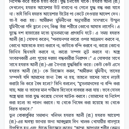
নিপেক্ষ করে তাঁকে হত্যা করে। যুদ্ধ চলতেই থাকে। হযরত আলী (রা.)
দেখলেন, হযরত আয়েশার উট বসানো না গেলে যুদ্ধ বন্ধ করা যাবে
না। তাই তিনি হযরত আয়েশার উটের পা কেটে দেওয়ার আদেশ দেন।
তা-ই করা হয়। আমীরুল মুমিনীনের অনুসারীরা সসম্মানে উম্মুল
মুমিনীনের গদি তুলে নেন, কিন্তু তাঁর শরীরে কোনো আঘাত লাগেনি। এ
যুদ্ধে দশ হাজারের মতো মুসলমানের প্রাণহানি ঘটে। এ সময় হযরত
আলী (রা.) ঘোষণা করেন, "পলায়নপর কারো ওপর আক্রমণ করবে না,
কোনো আহতকে হত্যা করবে না, কাউকে বন্দি করবে না, কারো কোনো
জিনিস ছিনতাই করবে না, কারো সম্পদ লুট করবে না। অস্ত্র
সংবরণকারী এবং গৃহের দরজা বন্ধকারীরা নিরাপদ।:" এ ঘোষণার সাথে
সাথে হযরত আলী (রা.)-এর সৈন্যরা যুদ্ধবিরতি করে। কেউ কেউ এসে
হযরত আলী (রা.)- কে জিজ্ঞেস করল, "আমীরুল মুমিনীন, তাদের
সম্পদই যদি আমাদের জন্য বৈধ না হয়, তাহলে তাদের সাথে লড়াই
করাটা কি করে বৈধ হলো? তিনি বললেন, "মুসলমানদের না বন্দি করা
যায়, আর না তাদের মাল গনীমত হিসেবে ব্যবহার করা যায়। তবে যেসব
অস্ত্র দ্বারা তারা যুদ্ধ করেছে সেসব আটক করবে। তোমাদের যা নির্দেশ
করা হলো তা পালন করবে। যা থেকে নিষেধ করা হয়েছে তা থেকে
বিরত থাকবে।"
ভুল বোঝাবুঝির সমাধান: খলিফা হযরত আলী (রা.) হযরত আয়েশা
(রা.)-এর অবস্থা জানার জন্য আবদুল্লাহ বিন খালক খোযায়ীর বাসগৃহে
উপস্থিত হন এবং তাঁকে জিজ্ঞেস করেন, "আম্মা, আপনার শরীর কেমন