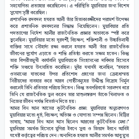
সহযোগিতা প্রত্যাহার করেছিলেন। এ পরিস্থিতি মুয়াবিয়ার জন্য বিশেষ
সুযোগ সৃষ্টি করেছিল।
প্রশাসনিক রদবদল: হযরত আলী তাঁর হিতাকাঙ্ক্ষীদের পরামর্শ উপেক্ষা
করে প্রশাসনিক রদবদলের সিদ্ধান্ত নিয়েছিলেন। মুয়াবিয়ার প্রতি
পদত্যাগের নির্দেশ আলীর রাজনৈতিক প্রজ্ঞার অভাবকে স্পষ্ট করে
তুলেছিল। মুয়াবিয়ার মতো দূরদর্শী, বিচক্ষণ, শক্তিশালী ও উচ্চাভিলাষী
ব্যক্তির সাথে সৌহার্দ্য রক্ষা করলে হযরত আলী তাঁর রাজনৈতিক
জীবনের দুর্যোগ এড়াতে ও শান্তি প্রতিষ্ঠা করতে সক্ষম হতেন। কিন্তু
তার বিপরীতমুখী কার্যাবলি মুয়াবিয়াকে সিংহাসনের দাবিদার হিসেবে
শক্তি সঞ্চয়ে উৎসাহিত করেছিল। মুইর যথার্থই বলেছিল, "হযরত
ওসমানের ঘাতকের উপর প্রতিশোধ গ্রহণের জন্য ক্রোধোম্মত্ত
সিরীয়দের ব্যবহার করে আরব গোষ্ঠীসমূহের উদ্দীপ্ত বিদ্রোহ নির্মূল
করলেই তিনি প্রতিভার পরিচয় দিতেন। কিন্তু তৎপরিবর্তে সরলপথ ধরে
তিনি যে রাজনৈতিক ভুল করেন তার মাশুলস্বরূপ তাঁকে খিলাফত ও
নিজের জীবন পর্যন্ত বিসর্জন দিতে হয়।
আমর বিন আল আসের কূটনৈতিক প্রজ্ঞা: মুয়াবিয়ার অনুচরগণও
মুয়াবিয়ার মতো ধূর্ত, বিচক্ষণ, অভিজ্ঞ ও যোগ্যতা সম্পন্ন ছিলেন। হিট্টির
ভাষায়, "আমর বিন আল আস ছিলেন আরবের কুটনৈতিক মেধা।"
মুয়বিয়ার সমর্থক হিসেবে মুগিরা ইবনে সুবা ও জিয়াদ ইবনে আবিই
যথেষ্ট কর্তৃত্বের পরিচয় দেন। অন্যদিকে হযরত আলীর সমর্থক আবু মুসা