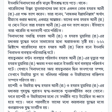
ইসলামি খিলাফতের প্রতি মানুষ বীতশ্রদ্ধ হয়ে পড়ে। থাকে।
খারেজিদের উদ্ভব: মুসলমানদের মধ্য হতে একদল লোক হযরত আলী
(রা.)-এর পক্ষ ত্যাগ করেন। তারা বলেন, "লাহুকমা ইল্লাহলিল্লাহ" অর্থাৎ
মীমাংসা করার ক্ষমতা, একমাত্র আল্লাহর। তাদের কথা হযরত আলী (রা.)
না মেনে নিলে তারা হযরত আলী (রা.)-এর দল ত্যাগ করেন। ইতিহাসে
তারা খারেজি বা দলত্যাগী নামে পরিচিত।
খিলাফতের সমাপ্তি: হযরত আলী (রা.) ও হযরত মুয়াবিয়া (রা.)-এর
মধ্যকার যুদ্ধের ফলে সাম্রাজ্যের মধ্যে অরাজকতা সৃষ্টি হয়। ৬৬২
খ্রিষ্টাব্দে খারেজিদের হাতে হযরত আলী (রা.) নিহত হলে ইসলামি
খিলাফত ব্যবস্থার পরিসমাপ্তি ঘটে।
বায়তুলমাল বণ্টন ব্যবস্থার পরিবর্তন হযরত আলী (রা.)-এর মৃত্যুর পর
হযরত মুয়াবিয়া (রা.) ক্ষমতা দখল করলে ইসলামি অর্থ ব্যবস্থার পরিবর্তন
ঘটে। যেখানে খিলাফতের সময় বায়তুলমাল ছিল জনগণের সম্পদ,
সেখানে উমাইয়া যুগে তা খলিফার পরিবার ও উমাইয়াদের ব্যক্তিগত
সম্পদে পরিণত হয়।
হাশেমী. ও উমাইয়া দ্বন্দ্ব হযরত আলী (রা.) ও হযরত মুয়াবিয়া (রা.)-এর
মধ্যকার গৃহযুদ্ধ পুরাতন দ্বন্দ্ব-কলহকে পুনরুজ্জীবিত করে তোলে।
ফলে হাশেমী ও উমাইয়াদের মধ্যে যে সম্প্রীতি গড়ে উঠেছিল তা ধ্বংস
হয়ে পড়ে। ফলে পরবর্তীতে তাদের মধ্যে কারবালার যুদ্ধের মতো
কলঙ্কজনক যুদ্ধ সংঘটিত হয়।