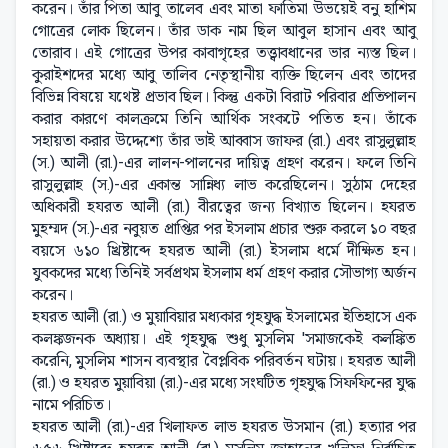
করেন। তাঁর পিতা আবু তালেব এবং মাতা ফাতিমা উভয়েই বনু হাশিম
গোত্রের লোক ছিলেন। তাঁর ডাক নাম ছিল আবুল হাসান এবং আবু
তোরাব। এই গোত্রের উপর কাবাগৃহের তত্ত্বাবধানের ভার ন্যস্ত ছিল।
কুরাইশদের মধ্যে আবু তালিব নেতৃস্থানীয় ব্যক্তি ছিলেন এবং তাদের
বিভিন্ন বিষয়ে যথেষ্ট প্রভাব ছিল। কিন্তু একটা বিরাট পরিবার প্রতিপালন
করার কারণে কালক্রমে তিনি আর্থিক সংকটে পতিত হন। তাঁকে
সহায়তা করার উদ্দেশ্যে তাঁর ভাই আব্বাস জাফর (রা.) এবং রাসুলুল্লাহ
(স.) আলী (রা.)-এর লালন-পালনের দায়িত্ব গ্রহণ করেন। ফলে তিনি
রাসুলুল্লাহ (স.)-এর একান্ত সান্নিধ্য লাভ করেছিলেন। সুঠাম দেহের
অধিকারী হযরত আলী (রা.) বীরত্বের জন্য বিখ্যাত ছিলেন। হযরত
মুহম্মদ (স.)-এর নবুয়ত প্রাপ্তির পর ইসলাম প্রচার শুরু করলে ১০ বছর
বয়সে ৬১০ খ্রিষ্টাব্দে হযরত আলী (রা.) ইসলাম ধর্মে দীক্ষিত হন।
যুবকদের মধ্যে তিনিই সর্বপ্রথম ইসলাম ধর্ম গ্রহণ করার সৌভাগ্য অর্জন
করেন।
হযরত আলী (রা.) ও মুয়াবিয়ার মধ্যকার গৃহযুদ্ধ ইসলামের ইতিহাসে এক
কলঙ্কজনক অধ্যায়। এই গৃহযুদ্ধ শুধু মুসলিম 'সমাজকেই কলঙ্কিত
করেনি, মুসলিম শাসন ব্যবস্থার বৈপ্লবিক পরিবর্তন ঘটায়। হযরত আলী
(রা.) ও হযরত মুয়াবিয়া (রা.)-এর মধ্যে সংঘটিত গৃহযুদ্ধ সিফফিনের যুদ্ধ
নামে পরিচিত।
হযরত আলী (রা.)-এর খিলাফত লাভ হযরত উসমান (রা.) হত্যার পর