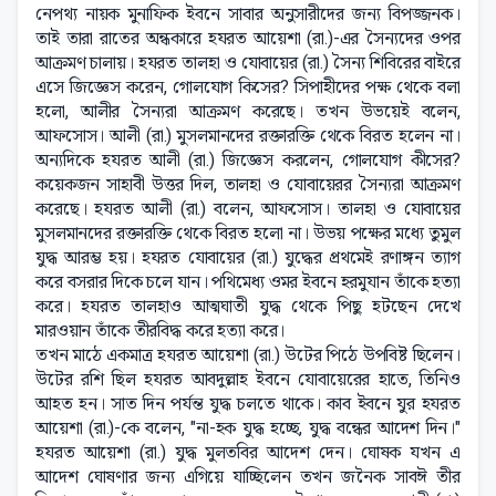
নেপথ্য নায়ক মুনাফিক ইবনে সাবার অনুসারীদের জন্য বিপজ্জনক।
তাই তারা রাতের অন্ধকারে হযরত আয়েশা (রা.)-এর সৈন্যদের ওপর
আক্রমণ চালায়। হযরত তালহা ও যোবায়ের (রা.) সৈন্য শিবিরের বাইরে
এসে জিজ্ঞেস করেন, গোলযোগ কিসের? সিপাহীদের পক্ষ থেকে বলা
হলো, আলীর সৈন্যরা আক্রমণ করেছে। তখন উভয়েই বলেন,
আফসোস। আলী (রা.) মুসলমানদের রক্তারক্তি থেকে বিরত হলেন না।
অন্যদিকে হযরত আলী (রা.) জিজ্ঞেস করলেন, গোলযোগ কীসের?
কয়েকজন সাহাবী উত্তর দিল, তালহা ও যোবায়েরর সৈন্যরা আক্রমণ
করেছে। হযরত আলী (রা.) বলেন, আফসোস। তালহা ও যোবায়ের
মুসলমানদের রক্তারক্তি থেকে বিরত হলো না। উভয় পক্ষের মধ্যে তুমুল
যুদ্ধ আরম্ভ হয়। হযরত যোবায়ের (রা.) যুদ্ধের প্রথমেই রণাঙ্গন ত্যাগ
করে বসরার দিকে চলে যান। পথিমেধ্য ওমর ইবনে হরমুযান তাঁকে হত্যা
করে। হযরত তালহাও আত্মঘাতী যুদ্ধ থেকে পিছু হটছেন দেখে
মারওয়ান তাঁকে তীরবিদ্ধ করে হত্যা করে।
তখন মাঠে একমাত্র হযরত আয়েশা (রা.) উটের পিঠে উপবিষ্ট ছিলেন।
উটের রশি ছিল হযরত আবদুল্লাহ ইবনে যোবায়েরের হাতে, তিনিও
আহত হন। সাত দিন পর্যন্ত যুদ্ধ চলতে থাকে। কাব ইবনে যুর হযরত
আয়েশা (রা.)-কে বলেন, "না-হক যুদ্ধ হচ্ছে, যুদ্ধ বন্ধের আদেশ দিন।"
হযরত আয়েশা (রা.) যুদ্ধ মুলতবির আদেশ দেন। ঘোষক যখন এ
আদেশ ঘোষণার জন্য এগিয়ে যাচ্ছিলেন তখন জনৈক সাবঈ তীর