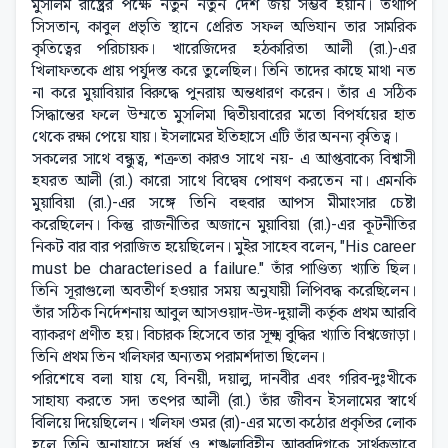
মুসলিম রাষ্ট্রের পক্ষে নতুন নতুন দেশ জয় সম্ভব হয়নি। তথাপি
সিসতান, কাবুল প্রভৃতি স্থানে প্রেরিত সফল অভিযান তার সামরিক
কৃতিত্বের পরিচায়ক। খারেজিদের হঠকারিতা আলী (রা.)-এর
খিলাফতকে প্রায় পর্যুদস্ত করে তুলেছিল। তিনি তাদের কাছে মাথা নত
না করে মুয়াবিয়ার বিরুদ্ধে পুনরায় অন্তধারণ করেন। তাঁর এ সঠিক
সিদ্ধান্তের ফলে উম্মতে মুসলিমা দ্বিতীয়বারের মতো বিপর্যয়ের হাত
থেকে রক্ষা পেয়ে যায়। ইসলামের ইতিহাসে এটি তাঁর অনন্য কৃতিত্ব।
সকলের সাথে বন্ধুত্ব, শত্রুতা কারও সাথে নয়- এ আপ্তবাক্যে বিশ্বাসী
হযরত আলী (রা.) কারো সাথে বিদ্বেষ পোষণ করতেন না। এমনকি
মুয়াবিয়া (রা.)-এর সঙ্গে তিনি বহুবার আপস মীমাংসার চেষ্টা
করেছিলেন। কিন্তু রাজনীতির অজানে মুয়াবিয়া (রা.)-এর কূটনীতির
নিকট বার বার পরাজিত হয়েছিলেন। মুইর সাহেব বলেন, "His career
must be characterised a failure." তাঁর পাণ্ডিত্য খ্যাতি ছিল।
তিনি সূরাগুলো অবতীর্ণ হওয়ার সময় অনুযায়ী লিপিবদ্ধ করেছিলেন।
তাঁর সঠিক নির্দেশনায় আবুল আসওয়াদ-উদ-দুয়ালী কর্তৃক প্রথম আরবি
ব্যাকরণ প্রণীত হয়। বিচারক হিসেবে তার সূক্ষ্ম বুদ্ধির খ্যাতি বিশ্বজোড়া।
তিনি প্রথম তিন খলিফার অন্যতম পরামর্শদাতা ছিলেন।
পরিশেষে বলা যায় যে, বিনয়ী, দয়ালু, দানবীর এবং গরিব-দুঃখীকে
সাহায্য করতে সদা তৎপর আলী (রা.) তাঁর জীবন ইসলামের স্বার্থে
বিলিয়ে দিয়েছিলেন। খলিফা ওমর (রা)-এর মতো কঠোর প্রকৃতির লোক
হলে তিনি অনায়াসে দুর্ধর্ষ ও শৃঙ্খলাবিহীন আরবদিগকে সার্থকভাবে