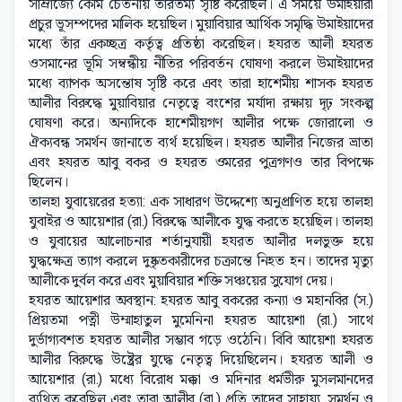
সাম্রাজ্যে কৌম চেতনায় তারতম্য সৃষ্টি করেছিল। এ সময়ে উমাইয়ারা
প্রচুর ভূসম্পদের মালিক হয়েছিল। মুয়াবিয়ার আর্থিক সমৃদ্ধি উমাইয়াদের
মধ্যে তাঁর একচ্ছত্র কর্তৃত্ব প্রতিষ্ঠা করেছিল। হযরত আলী হযরত
ওসমানের ভূমি সম্বন্ধীয় নীতির পরিবর্তন ঘোষণা করলে উমাইয়াদের
মধ্যে ব্যাপক অসন্তোষ সৃষ্টি করে এবং তারা হাশেমীয় শাসক হযরত
আলীর বিরুদ্ধে মুয়াবিয়ার নেতৃত্বে বংশের মর্যাদা রক্ষায় দৃঢ় সংকল্প
ঘোষণা করে। অন্যদিকে হাশেমীয়গণ আলীর পক্ষে জোরালো ও
ঐক্যবন্ধ সমর্থন জানাতে ব্যর্থ হয়েছিল। হযরত আলীর নিজের ভ্রাতা
এবং হযরত আবু বকর ও হযরত ওমরের পুত্রগণও তার বিপক্ষে
ছিলেন।
তালহা যুবায়েরের হত্যা: এক সাধারণ উদ্দেশ্যে অনুপ্রাণিত হয়ে তালহা
যুবাইর ও আয়েশার (রা.) বিরুদ্ধে আলীকে যুদ্ধ করতে হয়েছিল। তালহা
ও যুবায়ের আলোচনার শর্তানুযায়ী হযরত আলীর দলভুক্ত হয়ে
যুদ্ধক্ষেত্র ত্যাগ করলে দুষ্কৃতকারীদের চক্রান্তে নিহত হন। তাদের মৃত্যু
আলীকে দুর্বল করে এবং মুয়াবিয়ার শক্তি সঞ্চয়ের সুযোগ দেয়।
হযরত আয়েশার অবস্থান: হযরত আবু বকরের কন্যা ও মহানবির (স.)
প্রিয়তমা পত্নী উম্মাহাতুল মুমেনিনা হযরত আয়েশা (রা.) সাথে
দুর্ভাগ্যবশত হযরত আলীর সম্ভাব গড়ে ওঠেনি। বিবি আয়েশা হযরত
আলীর বিরুদ্ধে উষ্ট্রের যুদ্ধে নেতৃত্ব দিয়েছিলেন। হযরত আলী ও
আয়েশার (রা.) মধ্যে বিরোধ মক্কা ও মদিনার ধর্মভীরু মুসলমানদের
ব্যথিত করেছিল এবং তারা আলীর (রা.) প্রতি তাদের সাহায্য, সমর্থন ও