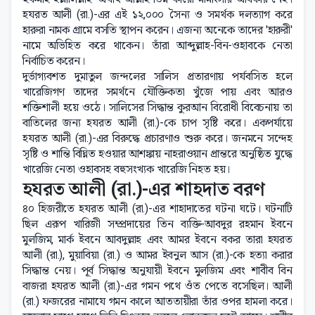
হযরত আলী (রা.)-এর এই ১২,০০০ সৈন্য ও সমর্থক দলত্যাগ করে
হারুরা নামক গ্রামে বসতি স্থাপন করেন। এজন্য অনেকে তাদের 'হারুরী'
নামে অভিহিত করে থাকেন। তাঁরা আব্দুল্লাহ-বিন-ওহাবকে নেতা
নির্বাচিত করেন।
দুর্ভাগ্যবশত দুমাতুল জন্দলের সালিস প্রতারণায় পর্যবসিত হলে
খারেজিগণ তাদের সমর্থনে যৌক্তিকতা খুঁজে পায় এবং আরও
শক্তিশালী হয়ে ওঠে। সালিসের সিদ্ধান্ত কুরআন বিরোধী বিবেচনায় তা
বাতিলের জন্য হযরত আলী (রা.)-কে চাপ সৃষ্টি করে। একপর্যায়ে
হযরত আলী (রা.)-এর বিরুদ্ধে প্রচারণাও শুরু করে। জনমনে সন্দেহ
সৃষ্টি ও শান্তি বিঘ্নিত হওয়ার আশঙ্কায় নাহরাওয়ান প্রান্তরে অনুষ্ঠিত যুদ্ধে
খারেজি নেতা ওহাবসহ বহুসংখ্যক খারেজি নিহত হয়।
হযরত আলী (রা.)-এর শাহদাত বরণ
৪০ হিজরীতে হযরত আলী (রা.)-এর শাহাদাতের ঘটনা ঘটে। ঘটনাটি
ছিল এরূপ খারিজী সম্প্রদায়ের তিন ব্যক্তি-আবদুর রহমান ইবনে
মুলজিম, মার্ক ইবনে আবদুল্লাহ এবং আমর ইবনে বকর তারা হযরত
আলী (রা.), মুয়াবিয়া (রা.) ও আমর ইবনুল আস (রা.)-কে হত্যা করার
সিদ্ধান্ত নেয়। পূর্ব সিদ্ধান্ত অনুযায়ী ইবনে মুলজিম এবং শাবীব বিন
বাজরা হযরত আলী (রা.)-এর গমন পথে ওঁত পেতে বসেছিল। আলী
(রা.) ফজরের নামাযে গমন কালে আততায়ীরা তাঁর ওপর হামলা করে।