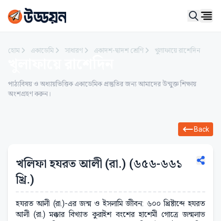
Ope
হোম
একাডেমি
সাধারণ
একাদশ-দ্বাদশ শ্রেণি
খুলাফায়ে রাশেদিন
খুলাফায়ে রাশেদিন
পাঠ্যবিষয় ও অধ্যায়ভিত্তিক একাডেমিক প্রস্তুতির জন্য আমাদের উন্মুক্ত শিক্ষায়
অংশগ্রহণ করুন।
Back
খলিফা হযরত আলী (রা.) (৬৫৬-৬৬১
খ্রি.)
হযরত আলী (রা.)-এর জন্ম ও ইসলামি জীবন: ৬০০ খ্রিষ্টাব্দে হযরত
আলী (রা.) মক্কার বিখ্যাত কুরাইশ বংশের হাশেমী গোত্রে জন্মলাভ