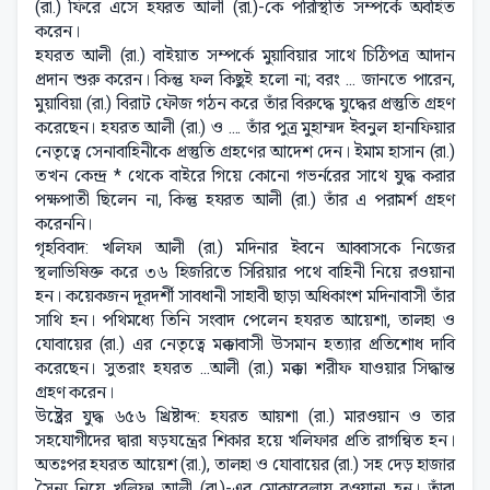
(রা.) ফিরে এসে হযরত আলী (রা.)-কে পরিস্থিতি সম্পর্কে অবহিত
করেন।
হযরত আলী (রা.) বাইয়াত সম্পর্কে মুয়াবিয়ার সাথে চিঠিপত্র আদান
প্রদান শুরু করেন। কিন্তু ফল কিছুই হলো না; বরং ... জানতে পারেন,
মুয়াবিয়া (রা.) বিরাট ফৌজ গঠন করে তাঁর বিরুদ্ধে যুদ্ধের প্রস্তুতি গ্রহণ
করেছেন। হযরত আলী (রা.) ও .... তাঁর পুত্র মুহাম্মদ ইবনুল হানাফিয়ার
নেতৃত্বে সেনাবাহিনীকে প্রস্তুতি গ্রহণের আদেশ দেন। ইমাম হাসান (রা.)
তখন কেন্দ্র * থেকে বাইরে গিয়ে কোনো গভর্নরের সাথে যুদ্ধ করার
পক্ষপাতী ছিলেন না, কিন্তু হযরত আলী (রা.) তাঁর এ পরামর্শ গ্রহণ
করেননি।
গৃহবিবাদ: খলিফা আলী (রা.) মদিনার ইবনে আব্বাসকে নিজের
স্থলাভিষিক্ত করে ৩৬ হিজরিতে সিরিয়ার পথে বাহিনী নিয়ে রওয়ানা
হন। কয়েকজন দূরদর্শী সাবধানী সাহাবী ছাড়া অধিকাংশ মদিনাবাসী তাঁর
সাথি হন। পথিমধ্যে তিনি সংবাদ পেলেন হযরত আয়েশা, তালহা ও
যোবায়ের (রা.) এর নেতৃত্বে মক্কাবাসী উসমান হত্যার প্রতিশোধ দাবি
করেছেন। সুতরাং হযরত ...আলী (রা.) মক্কা শরীফ যাওয়ার সিদ্ধান্ত
গ্রহণ করেন।
উষ্ট্রের যুদ্ধ ৬৫৬ খ্রিষ্টাব্দ: হযরত আয়শা (রা.) মারওয়ান ও তার
সহযোগীদের দ্বারা ষড়যন্ত্রের শিকার হয়ে খলিফার প্রতি রাগন্বিত হন।
অতঃপর হযরত আয়েশ (রা.), তালহা ও যোবায়ের (রা.) সহ দেড় হাজার
সৈন্য নিয়ে খলিফা আলী (রা.)-এর মোকাবেলায় রওয়ানা হন। তাঁরা