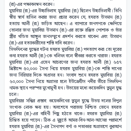
(রা)-এর পক্ষাবলম্বন করেন।
মুয়াবিয়া (রা.)-এর উচ্চাভিলাষ: মুয়াবিয়া (রা.) ছিলেন উচ্চাভিলাষী। তিনি
স্বীয় স্বার্থ হাসিল করার জন্য প্রচার করেন যে, হযরত উসমান (রা.)
হত্যায় আলী (রা.) জড়িত আছেন। এ ব্যাপারে জনগণকে ক্ষেপিয়ে
তোলার জন্য মুয়াবিয়া উসমান (রা.)-এর রক্তে রঞ্জিত পোশাক ও তাঁর
স্ত্রীর খন্ডিত আঙ্গুল জনসম্মুখে প্রদর্শন করতে থাকেন এবং উসমান
(রা.)-এর হত্যাকারীদের শাস্তি দাবি করেন।
সিফফিনের যুদ্ধের ঘটনা হযরত মুয়াবিয়া (রা.) পদত্যাগ করা তো দূরের
কথা হযরত আলী (রা.)-কে খলিফা বলে স্বীকার করতে নারাজ। হযরত
মুয়াবিয়া (রা.)-এর এহেন আচরণের জন্য হযরত আলী (রা.) ৬৫৭
খ্রিষ্টাব্দে ৫০,০০০ সৈন্য নিয়ে হযরত মুয়াবিয়া (রা.)-কে শাস্তি দানের
জন্য সিরিয়ার দিকে অগ্রসর হন। সংবাদ শুনে হযরত মুয়াবিয়া (রা.)
৬০,০০০ সৈন্য নিয়ে অগ্রসর হলে ইউফ্রেটিস নদীর তীরে সিফফিন
নামক স্থানে পরস্পর মুখোমুখী হন। উভয়ের মধ্যে কয়েকদিন তুমুল যুদ্ধ
চলে।
মুয়াবিয়ার সন্ধির প্রস্তাব: কয়েকদিনের তুমুল যুদ্ধে উভয় দলের বিপুল
সংখ্যক লোক ক্ষয় হয়। অবশেষে পরাজয় নিশ্চিত জেনে হযরত
মুয়াবিয়া (রা.)-এর বাহিনী পিছু হঠতে থাকে। হযরত মুয়াবিয়া (রা.)
চিন্তিত হয়ে পড়েন। ঠিক এ মুহূর্তে আমর-বিন-আল-আসের পরামর্শে
হযরত মুয়াবিয়া (রা.)-এর সৈন্যগণ বর্ণা ও পতাকার অগ্রভাগে কুরআন