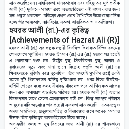
লাভ করেছিলেন। সাহসিকতা, মানবতাবোধ এবং সহিষ্ণুতার মূর্ত প্রতীক
আলী (রা.) দুর্বলকে সাহায্য এবং অত্যাচারিতের কষ্ট লাঘব করার জন্য
সদা প্রস্তুত থাকতেন। চরিত্রের প্রধান প্রধান বৈশিষ্ট্যের উল্লেখযোগ্য দিক
হচ্ছে তাঁর আত্মত্যাগ, ন্যায়বিচার, সততা, আন্তরিকতা ও সত্যপ্রিয়তা।
হযরত আলী (রা.)-এর কৃতিত্ব
[Achievements of Hazrat Ali (R)]
হযরত আলী (রা.)-এর স্বল্পকালস্থায়ী বিড়ম্বিত খিলাফত বিভিন্ন রকমের
গোলযোগে পূর্ণ ছিল। হযরত উসমান (রা.)-এর (রা.) হত্যার পর হতেই
এ গোলযোগ শুরু হয়। উষ্ট্রের যুদ্ধ, সিফফিনের যুদ্ধ, তালহা ও
যুবায়েরের মৃত্যু এবং নানা স্থানে বিদ্রোহ প্রভৃতি আলী (রা.)-এর
খিলাফতকে দুবির্ষহ করে তুলেছিল। তাঁর সময়েই মুসলিম রাষ্ট্রে একই
সময়ে দুটি খিলাফতের অস্তিত্ব দৃষ্টিগোচর হয়। প্রথম দিকে উমাইয়া-
হাশিমী গোত্রের মধ্যে কলহ সীমাবদ্ধ থাকলেও পরে তা খিলাফত লাভের
জন্য এক অসাধারণ অন্তর্দ্বন্দ্বে পরিণত হয়। হযরত আলী (রা.) অত্যন্ত
বিচক্ষণতার সাথে সেসব মোকাবেলায় ব্রতী হন। কিন্তু ভাগ্যের পরিহাস
ও যুগের দাবি অনুসারে তার প্রচেষ্টা সফলতা লাভ করেনি। এতদসত্ত্বেও
অদম্য সাহসিকতা, প্রত্যুৎপন্নমতিত্ব ও বিদ্যাবত্তার গুণে অনেক সমস্যার
উত্তরণ তাঁর কৃতিত্বের স্মারক হিসেবে টিকে আছে।
অভ্যন্তরীণ কলহ ও যুদ্ধ-বিগ্রহের জন্য আলী (রা.)-এর শাসনকালে