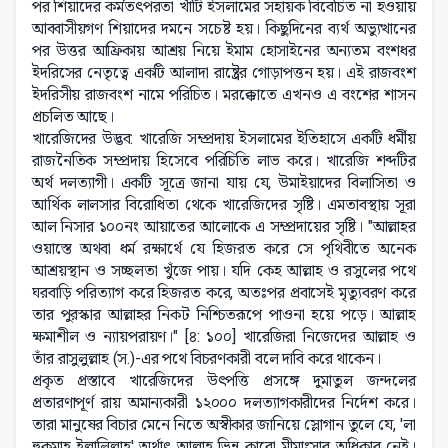
পর শিয়াদের কর্মতৎপরতা খাঁটি ইসলামের সহায়ক বিবেচিত না হওয়ায়
আব্বাসীয়গণ শিয়াদের দমনে সচেষ্ট হয়। কিছুদিনের ব্যর্থ অভ্যুত্থানের
পর উত্তর আফ্রিকায় আশ্রয় নিয়ে ইমাম হোসাইনের অন্যতম বংশধর
ইদরিসের নেতৃত্বে একটি আলাদা রাষ্ট্রের গোড়াপত্তন হয়। এই রাজবংশ
ইদরিসীয় রাজবংশ নামে পরিচিত। মরক্কোতে এখনও এ বংশের শাসন
প্রচলিত আছে।
খারেজিদের উদ্ভব: খারেজি সম্প্রদায় ইসলামের ইতিহাসে একটি ধর্মীয়
রাজনৈতিক সম্প্রদায় হিসেবে পরিচিতি লাভ করে। খারেজি শব্দটির
অর্থ দলত্যাগী। একটি সূত্রে জানা যায় যে, উমাইয়াদের বিলাসিতা ও
আর্থিক লালসার বিরোধিতা থেকে খারেজিদের সৃষ্টি। এমতাবস্থায় সূরা
আল নিসার ১০০নং আয়াতের আলোকে এ সম্প্রদায়ের সৃষ্টি। "আল্লাহর
ওয়াস্তে অথবা ধর্ম রক্ষার্থে যে হিজরত করে সে পৃথিবীতে অনেক
আশ্রয়স্থান ও সচ্ছলতা খুঁজে পায়। যদি কেহ আল্লাহ ও রসুলের পথে
ঘরবাড়ি পরিত্যাগ করে হিজরত করে, অতঃপর প্রবাসেই মৃত্যুবরণ করে
তার পুরস্কার আল্লাহর নিকট নিশ্চিতরূপে পাওনা হয়ে পড়ে। আল্লাহ
ক্ষমাশীল ও ন্যায়পরায়ণ।" [৪: ১০০] খারেজিরা নিজেদের আল্লাহ ও
তাঁর রাসুলুল্লাহ (স.)-এর পথে বিচরণকারী বলে দাবি করে থাকেন।
প্রকৃত প্রস্তাবে খারেজিদের উৎপত্তি প্রসঙ্গে দুমাতুল জন্দলের
প্রতারণাপূর্ণ রায় অমান্যকারী ১২০০০ দলত্যাগকারীদের নির্দেশ করে।
তারা মানুষের বিচার মেনে নিতে অস্বীকার জানিয়ে স্লোগান তুলে যে, 'লা
হুকমাহ ইল্লালিল্লাহ' অর্থাৎ আল্লাহ ভিন্ন কারো মীমাংসার অধিকার নেই।