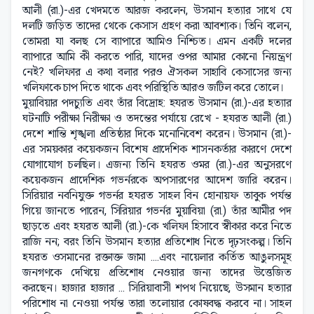
আলী (রা.)-এর খেদমতে আরজ করলেন, উসমান হত্যার সাথে যে
দলটি জড়িত তাদের থেকে কেসাস গ্রহণ করা আবশ্যক। তিনি বলেন,
তোমরা যা বলছ সে ব্যাপারে আমিও নিশ্চিত। এমন একটি দলের
ব্যাপারে আমি কী করতে পারি, যাদের ওপর আমার কোনো নিয়ন্ত্রণ
নেই? খলিফার এ কথা বলার পরও ঐসকল সাহাবি কেসাসের জন্য
খলিফাকে চাপ দিতে থাকে এবং পরিস্থিতি আরও জটিল করে তোলে।
মুয়াবিয়ার পদচ্যুতি এবং তাঁর বিদ্রোহ: হযরত উসমান (রা.)-এর হত্যার
ঘটনাটি পরীক্ষা নিরীক্ষা ও তদন্তের পর্যায়ে রেখে - হযরত আলী (রা.)
দেশে শান্তি শৃঙ্খলা প্রতিষ্ঠার দিকে মনোনিবেশ করেন। উসমান (রা.)-
এর সময়কার কয়েকজন বিশেষ প্রাদেশিক শাসনকর্তার কারণে দেশে
যোগাযোগ চলছিল। এজন্য তিনি হযরত ওমর (রা.)-এর অনুসরণে
কয়েকজন প্রাদেশিক গভর্নরকে অপসারণের আদেশ জারি করেন।
সিরিয়ার নবনিযুক্ত গভর্নর হযরত সাহল বিন হোনায়ফ তাবুক পর্যন্ত
গিয়ে জানতে পারেন, সিরিয়ার গভর্নর মুয়াবিয়া (রা.) তাঁর আমীর পদ
ছাড়তে এবং হযরত আলী (রা.)-কে খলিফা হিসাবে স্বীকার করে নিতে
রাজি নন; বরং তিনি উসমান হত্যার প্রতিশোধ নিতে দৃঢ়সংকল্প। তিনি
হযরত ওসমানের রক্তাক্ত জামা ....এবং নায়েলার কর্তিত আঙুলসমূহ
জনগণকে দেখিয়ে প্রতিশোধ নেওয়ার জন্য তাদের উত্তেজিত
করছেন। হাজার হাজার ... সিরিয়াবাসী শপথ নিয়েছে, উসমান হত্যার
পরিশোধ না নেওয়া পর্যন্ত তারা তলোয়ার কোষবদ্ধ করবে না। সাহল