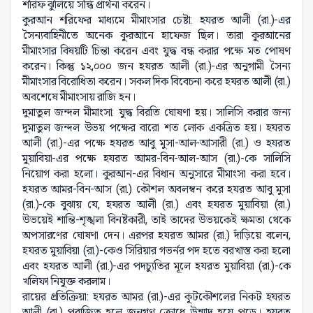
শরিফ ঝুলিয়ে সন্ধি প্রার্থনা করেন।
কুরআন শরিফের মাধ্যমে মীমাংসার চেষ্টা: হযরত আলী (রা.)-এর
সৈন্যবাহিনীতে অনেক কুরআনে হাফেজ ছিল। তারা কুরআনের
মীমাংসার বিষয়টি চিন্তা করেন এবং যুদ্ধ বন্ধ করার পক্ষে মত পোষণ
করেন। কিন্তু ১২,০০০ জন হযরত আলী (রা.)-এর অনুগামী সৈন্য
মীমাংসার বিরোধিতা করেন। সকল দিক বিবেচনা করে হযরত আলী (রা.)
অবশেষে মীমাংসায় রাজি হন।
দুমাতুল জন্দল মীমাংসা: যুদ্ধ বিরতি ঘোষণা হয়। সালিসি করার জন্য
দুমাতুল জন্দল উভয় পক্ষের বারো শত লোক একত্রিত হয়। হযরত
আলী (রা.)-এর পক্ষে হযরত আবু মুসা-আল-আসারী (রা.) ও হযরত
মুয়াবিয়া-এর পক্ষে হযরত আমর-বিন-আল-আস (রা.)-কে সালিসি
নিয়োগ করা হলো। কুরআন-এর বিধান অনুসারে মীমাংসা করা হবে।
হযরত আমর-বিন-আস (রা.) কৌশল অবলম্বন করে হযরত আবু মুসা
(রা.)-কে বুঝায় যে, হযরত আলী (রা.) এবং হযরত মুয়াবিয়া (রা.)
উভয়েই শান্তি-শৃঙ্খলা বিনষ্টকারী, তাই তাদের উভয়কেই ক্ষমতা থেকে
অপসারণের ঘোষণা দেন। এরপর হযরত আমর (রা.) দাঁড়িয়ে বলেন,
হযরত মুয়াবিয়া (রা.)-কেও সিরিয়ার গভর্নর পদ হতে বরখাস্ত করা হলো
এবং হযরত আলী (রা.)-এর পদচ্যুতির মূলে হযরত মুয়াবিয়া (রা.)-কে
খলিফা নিযুক্ত করলাম।
রায়ের প্রতিক্রিয়া: হযরত আমর (রা.)-এর কূটকৌশলের নিকট হযরত
আলী (রা.) পরাজিত হলে জনগণ ক্রোধে উন্মাদ হয়ে পড়ে। হযরত