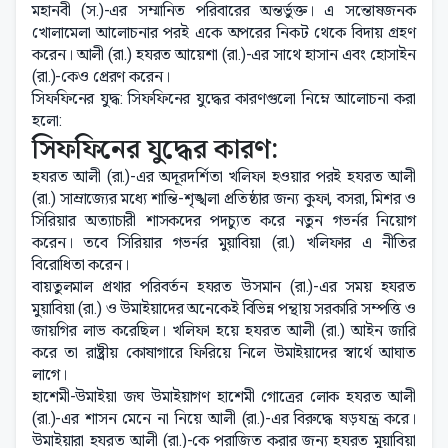
মহানবী (স.)-এর সম্মানিত পরিবারের অন্তর্ভুক্ত। এ সন্তোষজনক
খোলামেলা আলোচনার পরই একে অপরের নিকট থেকে বিদায় গ্রহণ
করেন। আলী (রা.) হযরত আয়েশা (রা.)-এর সাথে হাসান এবং হোসাইন
(রা.)-কেও প্রেরণ করেন।
সিফফিনের যুদ্ধ: সিফফিনের যুদ্ধের কারণগুলো নিম্নে আলোচনা করা
হলো:
সিফফিনের যুদ্ধের কারণ:
হযরত আলী (রা.)-এর অদূরদর্শিতা খলিফা হওয়ার পরই হযরত আলী
(রা.) সাম্রাজ্যের মধ্যে শান্তি-শৃঙ্খলা প্রতিষ্ঠার জন্য কুফা, বসরা, মিশর ও
সিরিয়ার অত্যাচারী শাসকদের পদচ্যুত করে নতুন গভর্নর নিয়োগ
করেন। তবে সিরিয়ার গভর্নর মুয়াবিয়া (রা.) খলিফার এ নীতির
বিরোধিতা করেন।
বায়তুলমাল প্রথার পরিবর্তন হযরত উসমান (রা.)-এর সময় হযরত
মুয়াবিয়া (রা.) ও উমাইয়াদের অনেকেই বিভিন্ন পন্থায় সরকারি সম্পত্তি ও
জায়গির লাভ করেছিল। খলিফা হয়ে হযরত আলী (রা.) আইন জারি
করে তা রাষ্ট্রীয় কোষাগারে ফিরিয়ে নিলে উমাইয়াদের স্বার্থে আঘাত
লাগে।
হাশেমী-উমাইয়া জঘ উমাইয়াগণ হাশেমী গোত্রের লোক হযরত আলী
(রা.)-এর শাসন মেনে না নিয়ে আলী (রা.)-এর বিরুদ্ধে ষড়যন্ত্র করে।
উমাইয়ারা হযরত আলী (রা.)-কে পরাজিত করার জন্য হযরত মুয়াবিয়া