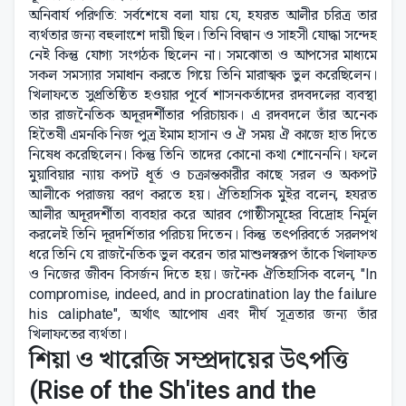
অনিবার্য পরিণতি: সর্বশেষে বলা যায় যে, হযরত আলীর চরিত্র তার
ব্যর্থতার জন্য বহুলাংশে দায়ী ছিল। তিনি বিদ্বান ও সাহসী যোদ্ধা সন্দেহ
নেই কিন্তু যোগ্য সংগঠক ছিলেন না। সমঝোতা ও আপসের মাধ্যমে
সকল সমস্যার সমাধান করতে গিয়ে তিনি মারাত্মক ভুল করেছিলেন।
খিলাফতে সুপ্রতিষ্ঠিত হওয়ার পূর্বে শাসনকর্তাদের রদবদলের ব্যবস্থা
তার রাজনৈতিক অদূরদর্শীতার পরিচায়ক। এ রদবদলে তাঁর অনেক
হিতৈষী এমনকি নিজ পুত্র ইমাম হাসান ও ঐ সময় ঐ কাজে হাত দিতে
নিষেধ করেছিলেন। কিন্তু তিনি তাদের কোনো কথা শোনেননি। ফলে
মুয়াবিয়ার ন্যায় কপট ধূর্ত ও চক্রান্তকারীর কাছে সরল ও অকপট
আলীকে পরাজয় বরণ করতে হয়। ঐতিহাসিক মুইর বলেন, হযরত
আলীর অদূরদর্শীতা ব্যবহার করে আরব গোষ্ঠীসমূহের বিদ্রোহ নির্মূল
করলেই তিনি দূরদর্শিতার পরিচয় দিতেন। কিন্তু তৎপরিবর্তে সরলপথ
ধরে তিনি যে রাজনৈতিক ভুল করেন তার মাশুলস্বরূপ তাঁকে খিলাফত
ও নিজের জীবন বিসর্জন দিতে হয়। জনৈক ঐতিহাসিক বলেন, "In
compromise, indeed, and in procratination lay the failure
his caliphate", অর্থাৎ আপোষ এবং দীর্ঘ সূত্রতার জন্য তাঁর
খিলাফতের ব্যর্থতা।
শিয়া ও খারেজি সম্প্রদায়ের উৎপত্তি
(Rise of the Sh'ites and the