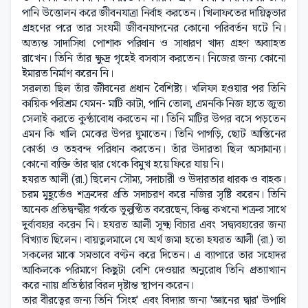
পানি উত্তোলন করে জীবনযাত্রা নির্বাহ করতেন। খিলাফতের দায়িত্বভার
গ্রহণের পরে তার সংযমী জীবনযাপনের কোনো পরিবর্তন ঘটে নি।
অত্যন্ত সাদাসিধা পোশাক পরিধান ও সাধারণ খাদ্য গ্রহণ অব্যাহত
রাখেন। তিনি তাঁর ক্ষুদ্র গৃহেই বসবাস করতেন। নিজের জন্য কোনো
ইমারত নির্মাণ করেন নি।
সরলতা ছিল তাঁর জীবনের প্রধান বৈশিষ্ট্য। খলিফা হওয়ার পর তিনি
কায়িক পরিশ্রম যেমন- মাটি কাটা, পানি তোলা, এমনকি নিজ হাতে জুতা
সেলাই করতে কুণ্ঠাবোধ করতেন না। তিনি মাটির উপর বসে পড়তেন
এমন কি খালি মেঝের উপর ঘুমাতেন। তিনি পাগড়ি, ছোট আস্তিনের
কোর্তা ও তহবন্দ পরিধান করতেন। তাঁর উদারতা ছিল অসামান্য।
কোনো ব্যক্তি তাঁর দ্বার থেকে বিমুখ হয়ে ফিরে যায় নি।
হযরত আলী (রা.) ছিলেন সৌম্য, সদাচারী ও উদারতার ধারক ও বাহক।
চরম মুহূর্তেও শত্রুদের প্রতি সদাচরণ করে নজির সৃষ্টি করেন। তিনি
অনেক প্রতিদ্বন্দ্বীর গর্বকে ভূলুণ্ঠিত করেছেন, কিন্তু কখনো শত্রুর সাথে
দুর্ব্যবহার করেন নি। হযরত আলী সূক্ষ্ম বিচার এবং সদ্ব্যবহারের জন্য
বিখ্যাত ছিলেন। বায়তুলমালে যে অর্থ জমা হতো হযরত আলী (রা.) তা
সকলের মাঝে সমভাবে বণ্টন করে দিতেন। এ ব্যাপারে তার সহোদর
আকিলকে পরিমাণে কিছুটা বেশি দেওয়ার অনুরোধ তিনি প্রত্যাখ্যান
করে ন্যায় প্রতিষ্ঠার বিরল দৃষ্টান্ত স্থাপন করেন।
তার বীরত্বের জন্য তিনি 'সিংহ' এবং বিদ্যার জন্য 'জ্ঞানের দ্বার' উপাধি