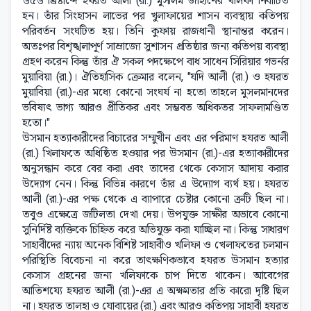
৬৫৬ খ্রিষ্টাব্দে হযরত আলী (রা.) মুসলিম জাহানের খলিফা নির্বাচিত
হন। তাঁর সিংহাসন লাভের পর খুলাফায়ের শাসন ব্যবস্থায় কতিপয়
পরিবর্তন সংঘটিত হয়। তিনি কুফায় রাজধানী স্থানান্তর করেন।
অতঃপর বিশৃঙ্খলাপূর্ণ সাম্রাজ্যে সুশাসন প্রতিষ্ঠার জন্য কতিপয় ব্যবস্থা
গ্রহণ করেন কিন্তু তাঁর ঐ সকল পদক্ষেপে বাধ সাধেন সিরিয়ার গভর্নর
মুয়াবিয়া (রা.)। ঐতিহাসিক ক্রেমার বলেন, "যদি আলী (রা.) ও হযরত
মুয়াবিয়া (রা.)-এর মধ্যে কোনো সংঘর্য না হতো তাহলে মুসলমানদের
ভবিষ্যৎ ভাগ্য আরও প্রীতিকর এবং সম্ভবত অধিকতর সাফল্যমণ্ডিত
হতো।"
উসমান হত্যাকারীদের বিচারের সম্মুখীন এবং এর পরিমাণ হযরত আলী
(রা.) খিলাফতে অধিষ্ঠিত হওয়ার পর উসমান (রা.)-এর হত্যাকারীদের
অনুসন্ধান করে বের করা এবং তাদের থেকে কেসাস আদায় করার
উদ্যোগ নেন। কিন্তু বিভিন্ন কারণে তাঁর এ উদ্যোগ ব্যর্থ হয়। হযরত
আলী (রা.)-এর পক্ষ থেকে এ ব্যাপারে চেষ্টার কোনো ত্রুটি ছিল না।
তবুও এক্ষেত্রে জটিলতা দেখা দেয়। উপযুক্ত সাক্ষীর অভাবে কোনো
সুনির্দিষ্ট ব্যক্তিকে চিহ্নিত করে অভিযুক্ত করা যাচ্ছিল না। কিন্তু সাধারণ
সাহাবীদের ন্যায় অনেক বিশিষ্ট সাহাবীও খলিফা ও খেলাফতের চলমান
পরিস্থিতি বিবেচনা না করে তাৎক্ষণিকভাবে হযরত উসমান হত্যার
কেসাস গ্রহনের জন্য খলিফাকে চাপ দিতে থাকেন। আবেগের
আতিশয্যে হযরত আলী (রা.)-এর এ অক্ষমতার প্রতি কারো দৃষ্টি ছিল
না। হযরত তালহা ও যোবায়ের (রা.) এবং আরও কতিপয় সাহাবী হযরত