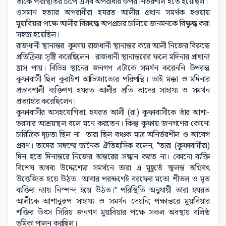
তাঁকে পরিস্থিতির চাপে এসব অপরাধীর উপর নির্ভরশীল হতে হয়েছিল।
ওসমান হত্যার অপরাধীরা হযরত আলীর প্রধান সমর্থক হওয়ায়
মুয়াবিয়ার পক্ষে আলীর বিরুদ্ধে অপপ্রচার চালিয়ে জনমনকে বিক্ষুদ্ধ করা
সহজ হয়েছিল।
রাজধানী স্থানান্তর: কুফায় রাজধানী স্থানান্তর করে আলী নিজের বিরুদ্ধে
প্রতিক্রিয়া সৃষ্টি করেছিলেন। রাজধানী স্থানান্তরের ফলে মদিনার প্রাধান্য
হ্রাস পায়। বিভিন্ন স্থানের জনগণ এটাকে সমর্থন করেননি উপরন্তু
কুফাবাসী ছিল কুরাইশ আভিজাত্যের পরিপন্থি। তাই মক্কা ও মদিনার
প্রভাবশালী ব্যক্তিগণ হযরত আলীর প্রতি তাদের সাহায্য ও সমর্থন
প্রত্যাহার করেছিলেন।
কুফাবাসীর অসহযোগিতা: হযরত আলী (রা.) কুফাবাসীকে তাঁর আশা-
ভরসার আশ্রয়স্থল বলে মনে করতেন। কিন্তু কুফায় জনগণের কোনো
চারিত্রিক দৃঢ়তা ছিল না। তারা ছিল বঞ্চক মাত্র অনির্ভরশীল ও আবেগ
প্রবণ। তাদের সম্বন্দ্বে জনৈক ঐতিহাসিক বলেন, "তারা (কুফাবাসীরা)
দিন হতে দিনান্তরে নিজের অন্তরের সন্ধান করত না। কোনো ব্যক্তি
বিশেষ অথবা উদ্দেশ্যের সমর্থনে তারা এ মুহূর্তে জ্বলন্ত অগ্নিবৎ
উত্তেজিত হয়ে উঠত। আবার পরক্ষণেই বরফের মতো শীতল ও মৃত
ব্যক্তির ন্যায় নিস্পন্দ হয়ে উঠত।" পরিস্থিতি অনুযায়ী তারা হযরত
আলীকে আশানুরূপ সাহায্য ও সমর্থন দেয়নি; পক্ষান্তরে মুয়াবিয়ার
শক্তির উৎস সিরিয় জনগণ মুয়াবিয়ার পক্ষে সকল অবস্থায় বলিষ্ঠ
ভূমিকা পালন করছিল।