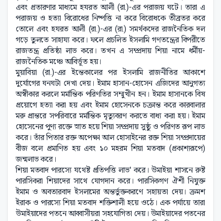
এবং প্রতারণার মাধ্যমে হযরত আলী (রা.)-এর পরাজয় ঘটে। তারা এ
পরাজয় ও হত্যা বিরোধের নিষ্পত্তি না করে বিরোধকে তীব্রতর করে
তোলে এবং হযরত আলী (রা.)-এর (রা.) সমর্থকদের রাজনৈতিক দল
গড়ে তুলতে সাহায্য করে। ফলে প্রচলিত ইসলামি গণতন্ত্রের বিপরীতে
রাজতন্ত্র প্রতিষ্ঠা লাভ করে। তখন এ সম্প্রদায় শিয়া নামে ধর্মীয়-
রাজনৈতিক মঞ্চে আবির্ভূত হয়।
মুয়াবিয়া (রা.)-এর ইন্তেকালের পর ইসলামি রাজনীতির আকাশে
দুর্যোগের ঘনঘটা দেখা দেয়। ইমাম হাসান-হোসেন এজিদের আনুগত্য
অস্বীকার করলে মর্মান্তিক পরিণতির সম্মুখীন হন। ইমাম হাসানকে বিষ
প্রয়োগে হত্যা করা হয় এবং ইমাম হোসেনকে চক্রান্ত করে কারবালার
মরু প্রান্তরে সপরিবারে মর্মান্তিক মৃত্যুবরণ করতে বাধ্য করা হয়। ইমাম
হোসেনের পুণ্য রক্তে স্নাত হয়ে শিয়া সম্প্রদায় সুষ্ঠু ও পরিণত রূপ লাভ
করে। তাঁর পিতার রক্ত অপেক্ষা আল হোসাইনের রক্ত শিয়া সম্প্রদায়ের
বীজ বলে প্রমাণিত হয় এবং ১০ মহরম শিয়া মতবাদ (প্রকাশ্যরূপে)
জন্মলাভ করে।
শিয়া মতবাদ পারস্যে যথেষ্ট প্রতিপত্তি লাভ' করে। উমাইয়া শাসনে রুষ্ট
পারসিকরা শিয়াদের সাথে যোগদান করে। পারসিকগণ ঐশী নিযুক্ত
ইমাম ও অবতারবাদ ইসলামের অন্তর্ভুক্তকরণে সহায়তা দেয়। ক্রমশ
ইরাক ও পারস্যে শিয়া মতবাদ শক্তিশালী হয়ে ওঠে। এক পর্যায়ে তারা
উমাইয়াদের পতনে আব্বাসীয়রা সহযোগিতা দেয়। উমাইয়াদের পতনের