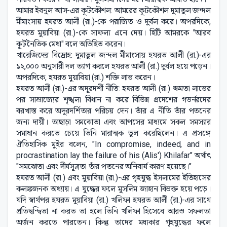
আমার ইবনুল আস-এর কূটকৌশল: আমরের কূটকৌশল দুমাতুল জন্দল
মীমাংসায় হযরত আলী (রা.)-কে পরাজিত ও দুর্বল করে। অপরদিকে,
হযরত মুয়াবিয়া (রা.)-কে সাফল্য এনে দেয়। হিটি আমরকে "আরব
কূটনৈতিক মেধা" বলে অভিহিত করেন।
খারেজিদের বিদ্রোহ: দুমাতুল জন্দল মীমাংসায় হযরত আলী (রা.)-এর
১২,০০০ অনুসারী দল ত্যাগ করলে হযরত আলী (রা.) দুর্বল হয়ে পড়েন।
অপরদিকে, হযরত মুয়াবিয়া (রা.) শক্তি লাভ করেন।
হযরত আলী (রা.)-এর অদূরদর্শী নীতি: হযরত আলী (রা.) ক্ষমতা লাভের
পর সাম্রাজ্যের শৃঙ্খলা বিধান না করে বিভিন্ন প্রদেশের গভর্নরদের
বরখাস্ত করে অদূরদর্শিতার পরিচয় দেন। তাঁর এ নীতি তাঁর পতনের
জন্য দায়ী। তাছাড়া সমঝোতা এবং আপসের মাধ্যমে সকল সমস্যার
সমাধান করতে চেয়ে তিনি মারাত্মক ভুল করেছিলেন। এ প্রসঙ্গে
ঐতিহাসিক মুইর বলেন, "In compromise, indeed, and in
procrastination lay the failure of his (Alis') Khilafar" অর্থাৎ
"সমঝোতা এবং দীর্ঘসূত্রতা তাঁর পতনের অনিবার্য কারণ হয়েছে।"
হযরত আলী (রা.) এবং মুয়াবিয়া (রা.)-এর গৃহযুদ্ধ ইসলামের ইতিহাসের
কলঙ্কজনক অধ্যায়। এ যুদ্ধের ফলে মুসলিম জাহান বিভক্ত হয়ে পড়ে।
যদি স্বার্থপর হযরত মুয়াবিয়া (রা.) খলিফা হযরত আলী (রা.)-এর সাথে
প্রতিদ্বন্দ্বিতা না করত তা হলে তিনি খলিফা হিসেবে আরও সফলতা
অর্জন করতে পারতেন। কিন্তু তাদের মধ্যকার গৃহযুদ্ধের ফলে