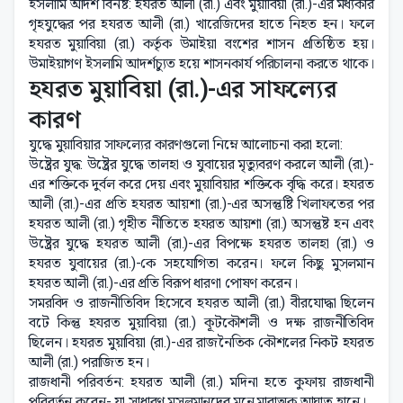
ইসলামি আদর্শ বিনষ্ট: হযরত আলী (রা.) এবং মুয়াবিয়া (রা.)-এর মধ্যকার
গৃহযুদ্ধের পর হযরত আলী (রা.) খারেজিদের হাতে নিহত হন। ফলে
হযরত মুয়াবিয়া (রা.) কর্তৃক উমাইয়া বংশের শাসন প্রতিষ্ঠিত হয়।
উমাইয়াগণ ইসলামি আদর্শচ্যুত হয়ে শাসনকার্য পরিচালনা করতে থাকে।
হযরত মুয়াবিয়া (রা.)-এর সাফল্যের
কারণ
যুদ্ধে মুয়াবিয়ার সাফল্যের কারণগুলো নিম্নে আলোচনা করা হলো:
উষ্ট্রের যুদ্ধ: উষ্ট্রের যুদ্ধে তালহা ও যুবায়ের মৃত্যুবরণ করলে আলী (রা.)-
এর শক্তিকে দুর্বল করে দেয় এবং মুয়াবিয়ার শক্তিকে বৃদ্ধি করে। হযরত
আলী (রা.)-এর প্রতি হযরত আয়শা (রা.)-এর অসন্তুষ্টি খিলাফতের পর
হযরত আলী (রা.) গৃহীত নীতিতে হযরত আয়শা (রা.) অসন্তুষ্ট হন এবং
উষ্ট্রের যুদ্ধে হযরত আলী (রা.)-এর বিপক্ষে হযরত তালহা (রা.) ও
হযরত যুবায়ের (রা.)-কে সহযোগিতা করেন। ফলে কিছু মুসলমান
হযরত আলী (রা.)-এর প্রতি বিরূপ ধারণা পোষণ করেন।
সমরবিদ ও রাজনীতিবিদ হিসেবে হযরত আলী (রা.) বীরযোদ্ধা ছিলেন
বটে কিন্তু হযরত মুয়াবিয়া (রা.) কূটকৌশলী ও দক্ষ রাজনীতিবিদ
ছিলেন। হযরত মুয়াবিয়া (রা.)-এর রাজনৈতিক কৌশলের নিকট হযরত
আলী (রা.) পরাজিত হন।
রাজধানী পরিবর্তন: হযরত আলী (রা.) মদিনা হতে কুফায় রাজধানী
পরিবর্তন করেন- যা সাধারণ মুসলমানদের মনে মারাত্মক আঘাত হানে।