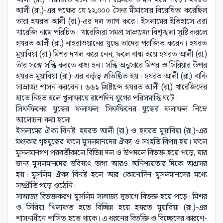
আলী (রা.)-এর পক্ষের যে ১২,০০০ সৈন্য মীমাংসার বিরোধিতা করেছিল
তারা হযরত আলী (রা.)-এর দল ত্যাগ করে। ইসলামের ইতিহাসে এরা
খারেজি নামে পরিচিত। খারেজিরা সমগ্র সাম্রাজ্যে বিশৃঙ্খলা সৃষ্টি করলে
হযরত আলী (রা.) নাহরাওয়ানের যুদ্ধে তাদের পরাজিত করেন। হযরত
মুয়াবিয়া (রা.) মিশর দখল করে নেন, ফলে বাধ্য হয়ে হযরত আলী (রা.)
তাঁর সঙ্গে সন্ধি করতে বাধ্য হন। সন্ধি অনুসারে মিশর ও সিরিয়ার উপর
হযরত মুয়াবিয়া (রা.)-এর কর্তৃত্ব প্রতিষ্ঠিত হয়। হযরত আলী (রা.) বাকি
সাম্রাজ্য শাসন করবেন। ৬৬১ খ্রিষ্টাব্দে হযরত আলী (রা.) খারেজিদের
হাতে নিহত হলে খুলাফায়ে রাশেদিন যুগের পরিসমাপ্তি ঘটে।
সিফফিনের যুদ্ধের ফলাফল: সিফফিনের যুদ্ধের ফলাফল নিম্নে
আলোচনা করা হলো:
ইসলামের ঐক্য বিনষ্ট: হযরত আলী (রা.) ও হযরত মুয়াবিয়া (রা.)-এর
মধ্যকার গৃহযুদ্ধের ফলে মুসলমানদের ঐক্য ও সংহতি বিপন্ন হয়। ফলে
মুসলমানগণ পরবর্তীকালে বিভিন্ন দল ও উপদলে বিভক্ত হয়ে পড়ে, যার
জন্য মুসলমানদের ভবিষ্যৎ ভাগ্য আরও অনিশ্চয়তার দিকে অগ্রসর
হয়। মুসলিম ঐক্য বিনষ্ট হলে আর কোনোদিন মুসলমানদের মধ্যে
সম্প্রীতি গড়ে ওঠেনি।
সাম্রাজ্য বিভক্তকরণ: মুসলিম সাম্রাজ্য দুভাগে বিভক্ত হয়ে পড়ে। মিশর
ও সিরিয়া খিলাফত হতে বিচ্ছিন্ন হয়ে হযরত মুয়াবিয়া (রা.)-এর
শাসনাধীনে শাসিত হতে থাকে। এ ধরনের বিভক্তি ও বিচ্ছেদের কারণে-