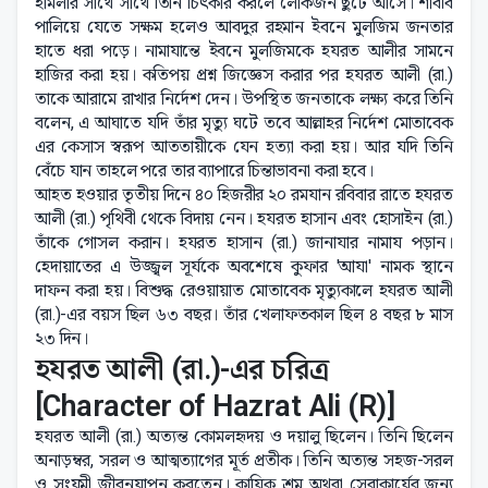
হামলার সাথে সাথে তিনি চিৎকার করলে লোকজন ছুটে আসে। শাবীব
পালিয়ে যেতে সক্ষম হলেও আবদুর রহমান ইবনে মুলজিম জনতার
হাতে ধরা পড়ে। নামাযান্তে ইবনে মুলজিমকে হযরত আলীর সামনে
হাজির করা হয়। কতিপয় প্রশ্ন জিজ্ঞেস করার পর হযরত আলী (রা.)
তাকে আরামে রাখার নির্দেশ দেন। উপস্থিত জনতাকে লক্ষ্য করে তিনি
বলেন, এ আঘাতে যদি তাঁর মৃত্যু ঘটে তবে আল্লাহর নির্দেশ মোতাবেক
এর কেসাস স্বরূপ আততায়ীকে যেন হত্যা করা হয়। আর যদি তিনি
বেঁচে যান তাহলে পরে তার ব্যাপারে চিন্তাভাবনা করা হবে।
আহত হওয়ার তৃতীয় দিনে ৪০ হিজরীর ২০ রমযান রবিবার রাতে হযরত
আলী (রা.) পৃথিবী থেকে বিদায় নেন। হযরত হাসান এবং হোসাইন (রা.)
তাঁকে গোসল করান। হযরত হাসান (রা.) জানাযার নামায পড়ান।
হেদায়াতের এ উজ্জ্বল সূর্যকে অবশেষে কুফার 'আযা' নামক স্থানে
দাফন করা হয়। বিশুদ্ধ রেওয়ায়াত মোতাবেক মৃত্যুকালে হযরত আলী
(রা.)-এর বয়স ছিল ৬৩ বছর। তাঁর খেলাফতকাল ছিল ৪ বছর ৮ মাস
২৩ দিন।
হযরত আলী (রা.)-এর চরিত্র
[Character of Hazrat Ali (R)]
হযরত আলী (রা.) অত্যন্ত কোমলহৃদয় ও দয়ালু ছিলেন। তিনি ছিলেন
অনাড়ম্বর, সরল ও আত্মত্যাগের মূর্ত প্রতীক। তিনি অত্যন্ত সহজ-সরল
ও সংযমী জীবনযাপন করতেন। কায়িক শ্রম অথবা সেবাকার্যের জন্য