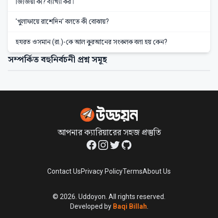
জিজিয়া কী? ব্যাখ্যা কর।
'খুলাফায়ে রাশেদিন' বলতে কী বোঝায়?
হযরত ওসমান (রা.)-কে আল কুরআনের সংকলক বলা হয় কেন?
সম্পর্কিত বহুনির্বচনী প্রশ্ন সমূহ
আপনার ক্যারিয়ারের সহজ প্রস্তুতি
Facebook
Instagram
Twitter
GitHub
Contact Us
Privacy Policy
Terms
About Us
©
2026
. Uddoyon. All rights reserved.
Developed by
Baqi Billah
.