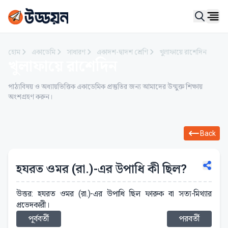
Ope
হোম
একাডেমি
সাধারণ
একাদশ-দ্বাদশ শ্রেণি
খুলাফায়ে রাশেদিন
খুলাফায়ে রাশেদিন
পাঠ্যবিষয় ও অধ্যায়ভিত্তিক একাডেমিক প্রস্তুতির জন্য আমাদের উন্মুক্ত শিক্ষায়
অংশগ্রহণ করুন।
Back
হযরত ওমর (রা.)-এর উপাধি কী ছিল?
উত্তর: হযরত ওমর (রা.)-এর উপাধি ছিল ফারুক বা সত্য-মিথ্যার
প্রভেদকারী।
পূর্ববর্তী
পরবর্তী