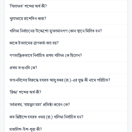
'খিলাফত' শব্দের অর্থ কী?
খুলাফায়ে রাশেদিন কারা?
খলিফা নির্বাচনের উদ্দেশ্যে মুসলমানগণ কোন স্থানে মিলিত হন?
কাকে ইসলামের ত্রাণকর্তা বলা হয়?
গণতান্ত্রিকভাবে নির্বাচিত প্রথম খলিফা কে ছিলেন?
প্রথম ভণ্ডনবি কে?
ভন্ডনবিদের বিরুদ্ধে হযরত আবু বকর (রা.)-এর যুদ্ধ কী নামে পরিচিত?
'রিদ্দা' শব্দের অর্থ কী?
সর্বপ্রথম, 'বায়তুল মাল' প্রতিষ্ঠা করেন কে?
কত খ্রিষ্টাব্দে হযরত ওমর (রা.) খলিফা নির্বাচিত হন?
মজলিশ-উশ-শূরা কী?