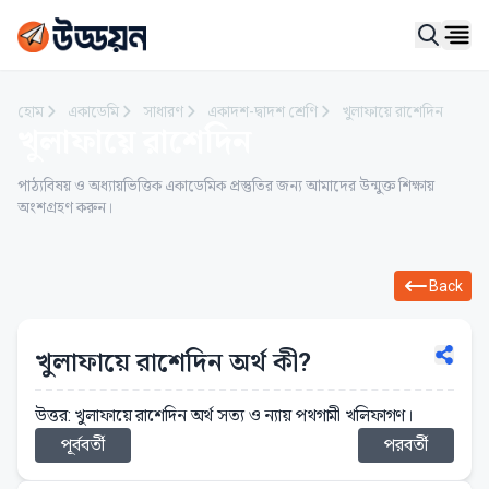
Ope
হোম
একাডেমি
সাধারণ
একাদশ-দ্বাদশ শ্রেণি
খুলাফায়ে রাশেদিন
খুলাফায়ে রাশেদিন
পাঠ্যবিষয় ও অধ্যায়ভিত্তিক একাডেমিক প্রস্তুতির জন্য আমাদের উন্মুক্ত শিক্ষায়
অংশগ্রহণ করুন।
Back
খুলাফায়ে রাশেদিন অর্থ কী?
উত্তর: খুলাফায়ে রাশেদিন অর্থ সত্য ও ন্যায় পথগামী খলিফাগণ।
পূর্ববর্তী
পরবর্তী