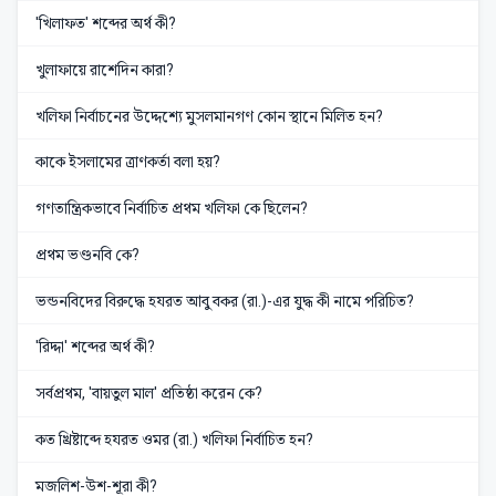
'খিলাফত' শব্দের অর্থ কী?
খুলাফায়ে রাশেদিন কারা?
খলিফা নির্বাচনের উদ্দেশ্যে মুসলমানগণ কোন স্থানে মিলিত হন?
কাকে ইসলামের ত্রাণকর্তা বলা হয়?
গণতান্ত্রিকভাবে নির্বাচিত প্রথম খলিফা কে ছিলেন?
প্রথম ভণ্ডনবি কে?
ভন্ডনবিদের বিরুদ্ধে হযরত আবু বকর (রা.)-এর যুদ্ধ কী নামে পরিচিত?
'রিদ্দা' শব্দের অর্থ কী?
সর্বপ্রথম, 'বায়তুল মাল' প্রতিষ্ঠা করেন কে?
কত খ্রিষ্টাব্দে হযরত ওমর (রা.) খলিফা নির্বাচিত হন?
মজলিশ-উশ-শূরা কী?