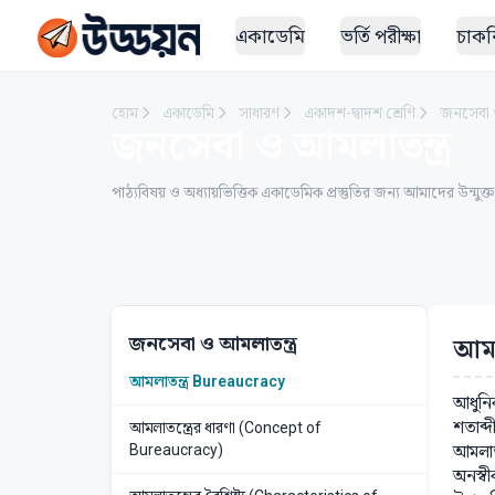
একাডেমি
ভর্তি পরীক্ষা
চাকরি
হোম
একাডেমি
সাধারণ
একাদশ-দ্বাদশ শ্রেণি
জনসেবা ও
জনসেবা ও আমলাতন্ত্র
পাঠ্যবিষয় ও অধ্যায়ভিত্তিক একাডেমিক প্রস্তুতির জন্য আমাদের উন্মুক্
জনসেবা ও আমলাতন্ত্র
আমল
আমলাতন্ত্র Bureaucracy
আধুনি
শতাব্দ
আমলাতন্ত্রের ধারণা (Concept of
আমলাতন
Bureaucracy)
অনস্বী