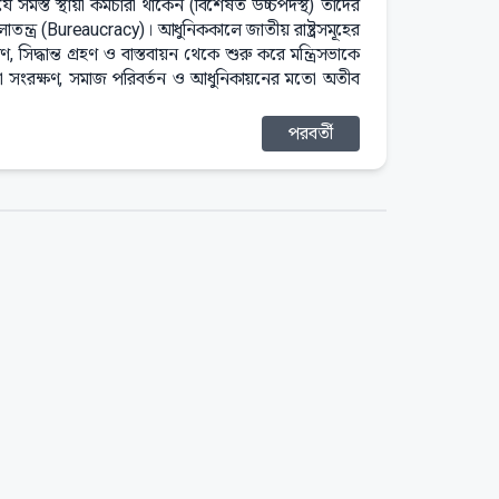
ে সমস্ত স্থায়ী কর্মচারী থাকেন (বিশেষত উচ্চপদস্থ) তাদের
ন্ত্র (Bureaucracy)। আধুনিককালে জাতীয় রাষ্ট্রসমূহের
সিদ্ধান্ত গ্রহণ ও বাস্তবায়ন থেকে শুরু করে মন্ত্রিসভাকে
কতা সংরক্ষণ, সমাজ পরিবর্তন ও আধুনিকায়নের মতো অতীব
পরবর্তী