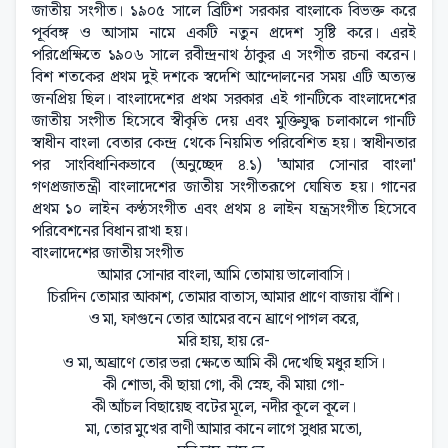
জাতীয় সংগীত। ১৯০৫ সালে ব্রিটিশ সরকার বাংলাকে বিভক্ত করে
পূর্ববঙ্গ ও আসাম নামে একটি নতুন প্রদেশ সৃষ্টি করে। এরই
পরিপ্রেক্ষিতে ১৯০৬ সালে রবীন্দ্রনাথ ঠাকুর এ সংগীত রচনা করেন।
বিশ শতকের প্রথম দুই দশকে স্বদেশি আন্দোলনের সময় এটি অত্যন্ত
জনপ্রিয় ছিল। বাংলাদেশের প্রথম সরকার এই গানটিকে বাংলাদেশের
জাতীয় সংগীত হিসেবে স্বীকৃতি দেয় এবং মুক্তিযুদ্ধ চলাকালে গানটি
স্বাধীন বাংলা বেতার কেন্দ্র থেকে নিয়মিত পরিবেশিত হয়। স্বাধীনতার
পর সাংবিধানিকভাবে (অনুচ্ছেদ ৪.১) 'আমার সোনার বাংলা'
গণপ্রজাতন্ত্রী বাংলাদেশের জাতীয় সংগীতরূপে ঘোষিত হয়। গানের
প্রথম ১০ লাইন কণ্ঠসংগীত এবং প্রথম ৪ লাইন যন্ত্রসংগীত হিসেবে
পরিবেশনের বিধান রাখা হয়।
বাংলাদেশের জাতীয় সংগীত
আমার সোনার বাংলা, আমি তোমায় ভালোবাসি।
চিরদিন তোমার আকাশ, তোমার বাতাস, আমার প্রাণে বাজায় বাঁশি।
ও মা, ফাগুনে তোর আমের বনে ঘ্রাণে পাগল করে,
মরি হায়, হায় রে-
ও মা, অঘ্রাণে তোর ভরা ক্ষেতে আমি কী দেখেছি মধুর হাসি।
কী শোভা, কী ছায়া গো, কী স্নেহ, কী মায়া গো-
কী আঁচল বিছায়েছ বটের মূলে, নদীর কূলে কূলে।
মা, তোর মুখের বাণী আমার কানে লাগে সুধার মতো,