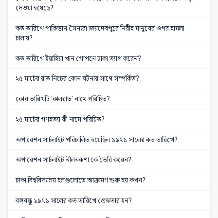
দেওয়া হয়েছে?
কত তারিখে পাকিস্তান সৈন্যরা জয়দেবপুরে নিরীহ মানুষের ওপর হামলা
চালায়?
কত তারিখে ইয়াহিয়া খান গোপনে ঢাকা ত্যাগ করেন?
২৫ মার্চের রাত নিচের কোন ঘটনার সাথে সম্পর্কিত?
কোন তারিখটি 'কালরাত' নামে পরিচিত?
২৫ মার্চের গণহত্যা কী নামে পরিচিত?
অপারেশন সার্চলাইট পরিচালিত হয়েছিল ১৯৭১ সালের কত তারিখে?
অপারেশন সার্চলাইট নীলনকশা কে তৈরি করেন?
ঢাকা বিশ্ববিদ্যালয় হলগুলোতে আক্রমণ শুরু হয় কখন?
বঙ্গবন্ধু ১৯৭১ সালের কত তারিখে গ্রেফতার হন?