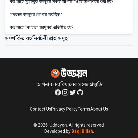
কত সালে মুক্তিযুদ্ধ জাদুঘর ঢাকার আগারগাঁওয়ে স্থানান্তরিত করা হয়?
গণহত্যা জাদুঘর কোথায় অবস্থিত?
কত সালে 'গণহত্যা জাদুঘর' প্রতিষ্ঠিত হয়?
সম্পর্কিত বহুনির্বচনী প্রশ্ন সমূহ
আপনার ক্যারিয়ারের সহজ প্রস্তুতি
Facebook
Instagram
Twitter
GitHub
Contact Us
Privacy Policy
Terms
About Us
©
2026
. Uddoyon. All rights reserved.
Developed by
Baqi Billah
.